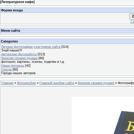
[
Литературное кафе
]
Форма входа
В
Ст
Меню сайта
Categories
Личные фотографии участников сайта
[314]
Знай наших!!!
Авторские фотоработы
[313]
Креатив своими руками
[86]
фотошоп, картины, эскизы, поделки и т.д.
Наши питомцы
[42]
Города
[80]
Города наших авторов
Главная
»
Фотоальбом
»
Главный альбом сайта
»
Креатив своими руками
» Фотографи