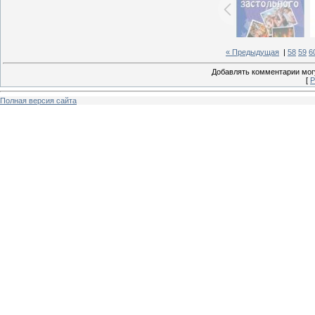
« Предыдущая
|
58
59
6
Добавлять комментарии могу
[
Р
Полная версия сайта