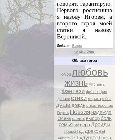
говорят, гарантирую.
Первого россиянина
я назову Игорем, а
второго героя моей
статьи я назову
Вероникой.
Добавил:
Васил
читать блог
Облако тегов
любовь
юмор
жизнь
мир
зима
Фэнтези
философия
стихи
лирика
детство
война
душа
дождь
стихотворение
Поэзия
надежда
Грусть
боль
Осень
выбор
память
Дроиды
семья
вера
Бог
драконы
Новый Год
будущее
Гроза
VenomGirl