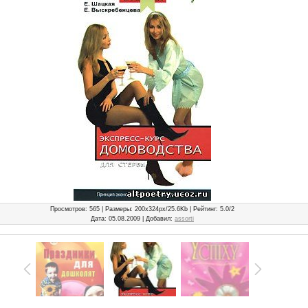
Просмотров
: 565 |
Размеры
: 200x324px/25.6Kb |
Рейтинг
: 5.0/2
Дата
: 05.08.2009 |
Добавил
:
assorti