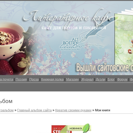
а почета
|
Поэзия
|
Проза
|
Книжная полка
|
Магазин
|
Журнал
|
Дуэли
|
Блог
|
Форум
|
Ф
ьбом
тоальбом
»
Главный альбом сайта
»
Креатив своими руками
» Мои книги