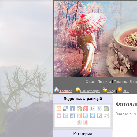
О нас
|
Правила
|
Помощь
|
Доск
Главная
|
Регистрация
|
Вход
|
RSS
Поделись страницей
Фотоал
Главная
»
Фо
Категории