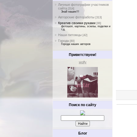
Личные фотографии участников
сайта
[314]
Знай наших!!!
Авторские фотоработы
[313]
Креатив своими руками
[86]
фотошоп, картины, эскизы, поделки и
т.д.
Наши питомцы
[42]
Города
[80]
Города наших авторов
Приветствуем!
wolfy
Поиск по сайту
Блог