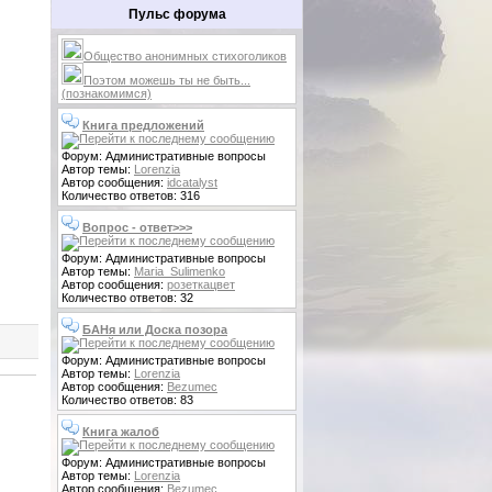
Пульс форума
Общество анонимных стихоголиков
Поэтом можешь ты не быть...
(познакомимся)
Книга предложений
Форум: Административные вопросы
Автор темы:
Lorenzia
Автор сообщения:
idcatalyst
Количество ответов: 316
Вопрос - ответ>>>
Форум: Административные вопросы
Автор темы:
Maria_Sulimenko
Автор сообщения:
розеткацвет
Количество ответов: 32
БАНя или Доска позора
Форум: Административные вопросы
Автор темы:
Lorenzia
Автор сообщения:
Bezumec
Количество ответов: 83
Книга жалоб
Форум: Административные вопросы
Автор темы:
Lorenzia
Автор сообщения:
Bezumec