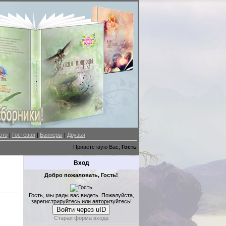
ото
|
Гостевая
|
Баннеры
|
Друзья
Приветствую Вас,
Гость
Вход
Добро пожаловать, Гость!
Гость, мы рады вас видеть. Пожалуйста,
зарегистрируйтесь или авторизуйтесь!
Войти через uID
Старая форма входа