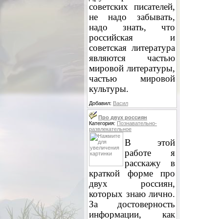
советских писателей,
не надо забывать,
надо знать, что
российская и
советская литература
являются частью
мировой литературы,
частью мировой
культуры.
Добавил:
Васил
Про двух россиян
Категория:
Познавательно-
развлекательное
В этой
работе я
расскажу в
краткой форме про
двух россиян,
которых знаю лично.
За достоверность
информации, как