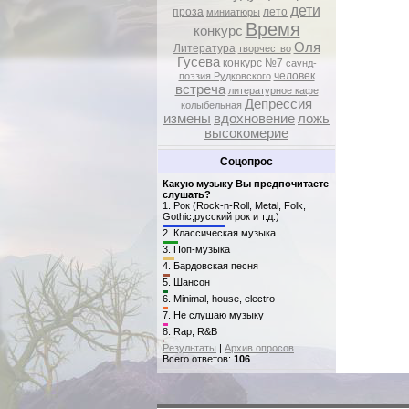
дети
проза
лето
миниатюры
Время
конкурс
Оля
Литература
творчество
Гусева
конкурс №7
саунд-
человек
поэзия Рудковского
встреча
литературное кафе
Депрессия
колыбельная
измены
вдохновение
ложь
высокомерие
Соцопрос
Какую музыку Вы предпочитаете
слушать?
1.
Рок (Rock-n-Roll, Metal, Folk,
Gothic,русский рок и т.д.)
2.
Классическая музыка
3.
Поп-музыка
4.
Бардовская песня
5.
Шансон
6.
Minimal, house, electro
7.
Не слушаю музыку
8.
Rap, R&B
Результаты
|
Архив опросов
Всего ответов:
106