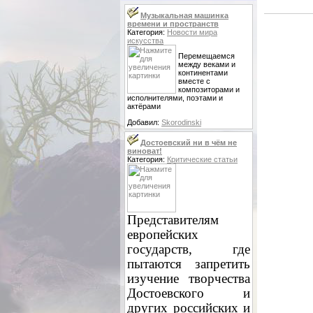
Музыкальная машинка
времени и пространств
Категория:
Новости мира
искусства
Перемещаемся
между веками и
континентами
вместе с
композиторами и
исполнителями, поэтами и
актёрами
Добавил:
Skorodinski
Достоевский ни в чём не
виноват!
Категория:
Критические статьи
Представителям
европейских
государств, где
пытаются запретить
изучение творчества
Достоевского и
других российских и