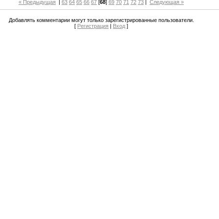
« Предыдущая
|
63
64
65
66
67
[
68
]
69
70
71
72
73
|
Следующая »
Добавлять комментарии могут только зарегистрированные пользователи.
[
Регистрация
|
Вход
]