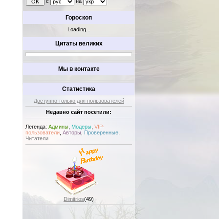
с
на
Гороскоп
Loading...
Цитаты великих
Мы в контакте
Статистика
Доступно только для пользователей
Недавно сайт посетили:
Легенда:
Админы
,
Модеры
,
VIP-
пользователи
,
Авторы
,
Проверенные
,
Читатели
Dimitrios
(49)