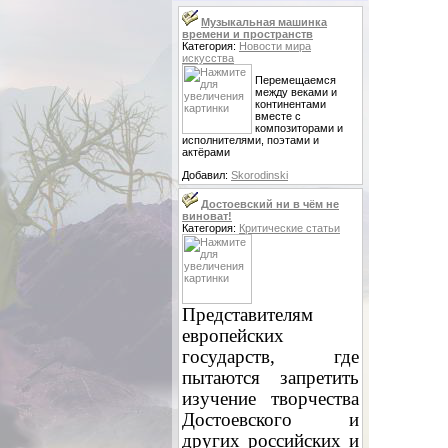
Музыкальная машинка
времени и пространств
Категория:
Новости мира
искусства
Перемещаемся
между веками и
континентами
вместе с
композиторами и
исполнителями, поэтами и
актёрами
Добавил:
Skorodinski
Достоевский ни в чём не
виноват!
Категория:
Критические статьи
Представителям
европейских
государств, где
пытаются запретить
изучение творчества
Достоевского и
других российских и