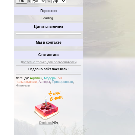
с
на
Гороскоп
Loading...
Цитаты великих
Мы в контакте
Статистика
Доступно только для пользователей
Недавно сайт посетили:
Легенда:
Админы
,
Модеры
,
VIP-
пользователи
,
Авторы
,
Проверенные
,
Читатели
Dimitrios
(49)