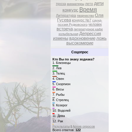
дети
проза
лето
миниатюры
Время
конкурс
Оля
Литература
творчество
Гусева
конкурс №7
саунд-
человек
поэзия Рудковского
встреча
литературное кафе
Депрессия
колыбельная
измены
вдохновение
ложь
высокомерие
Соцопрос
Кто Вы по знаку зодиака?
1.
Близнецы
2.
Лев
3.
Телец
4.
Овен
5.
Скорпион
6.
Весы
7.
Рыбы
8.
Стрелец
9.
Козерог
10.
Водолей
11.
Дева
12.
Рак
Результаты
|
Архив опросов
Всего ответов:
122