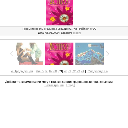
Просмотров
: 560 |
Размеры
: 95x121px/3.7Kb |
Рейтинг
: 5.0/2
Дата
: 05.08.2009 |
Добавил
:
assorti
« Предыдущая
|
64
65
66
67
68
[
69
]
70
71
72
73
74
|
Следующая »
Добавлять комментарии могут только зарегистрированные пользователи.
[
Регистрация
|
Вход
]