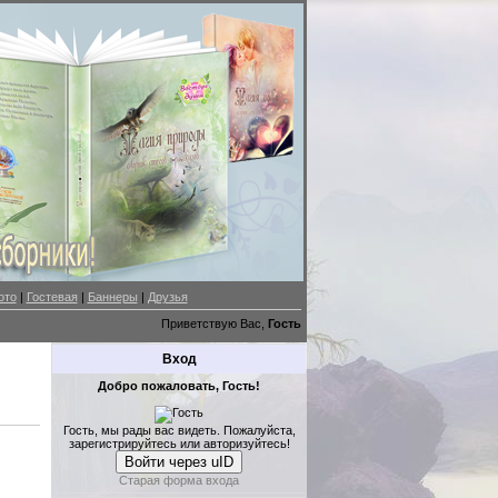
ото
|
Гостевая
|
Баннеры
|
Друзья
Приветствую Вас,
Гость
Вход
Добро пожаловать, Гость!
Гость, мы рады вас видеть. Пожалуйста,
зарегистрируйтесь или авторизуйтесь!
Войти через uID
Старая форма входа