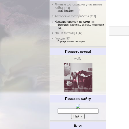
Личные фотографии участников
сайта
[314]
Знай наших!!!
Авторские фотоработы
[313]
Креатив своими руками
[86]
фотошоп, картины, эскизы, поделки и
т.д.
Наши питомцы
[42]
Города
[80]
Города наших авторов
Приветствуем!
wolfy
Поиск по сайту
Блог