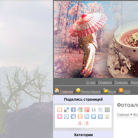
О нас
|
Правила
|
Помощь
|
Доск
Главная
|
Регистрация
|
Вход
|
RSS
Поделись страницей
Фотоал
Главная
»
Фо
Категории