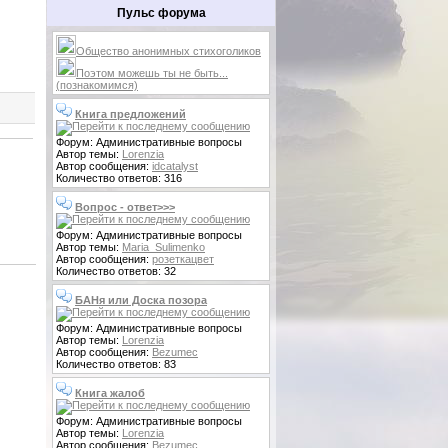
Пульс форума
Общество анонимных стихоголиков
Поэтом можешь ты не быть...
(познакомимся)
Книга предложений
Форум: Административные вопросы
Автор темы:
Lorenzia
Автор сообщения:
idcatalyst
Количество ответов: 316
Вопрос - ответ>>>
Форум: Административные вопросы
Автор темы:
Maria_Sulimenko
Автор сообщения:
розеткацвет
Количество ответов: 32
БАНя или Доска позора
Форум: Административные вопросы
Автор темы:
Lorenzia
Автор сообщения:
Bezumec
Количество ответов: 83
Книга жалоб
Форум: Административные вопросы
Автор темы:
Lorenzia
Автор сообщения:
Bezumec