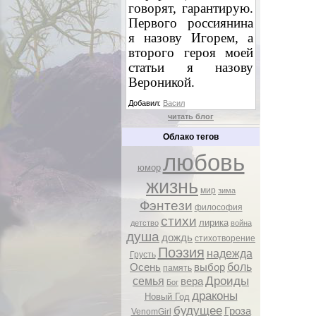
говорят, гарантирую.
Первого россиянина
я назову Игорем, а
второго героя моей
статьи я назову
Вероникой.
Добавил:
Васил
читать блог
Облако тегов
любовь
юмор
жизнь
мир
зима
Фэнтези
философия
стихи
лирика
детство
война
душа
дождь
стихотворение
Поэзия
надежда
Грусть
боль
Осень
выбор
память
Дроиды
семья
вера
Бог
драконы
Новый Год
будущее
Гроза
VenomGirl