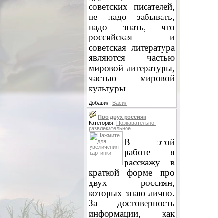
советских писателей,
не надо забывать,
надо знать, что
российская и
советская литература
являются частью
мировой литературы,
частью мировой
культуры.
Добавил:
Васил
Про двух россиян
Категория:
Познавательно-
развлекательное
В этой
работе я
расскажу в
краткой форме про
двух россиян,
которых знаю лично.
За достоверность
информации, как