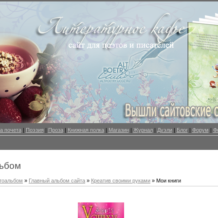
а почета
|
Поэзия
|
Проза
|
Книжная полка
|
Магазин
|
Журнал
|
Дуэли
|
Блог
|
Форум
|
Ф
ьбом
тоальбом
»
Главный альбом сайта
»
Креатив своими руками
» Мои книги