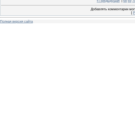
« Предыдущая
|
68
69
7
Добавлять комментарии могу
[
Р
Полная версия сайта