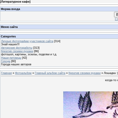
[
Литературное кафе
]
Форма входа
В
Ст
Меню сайта
Categories
Личные фотографии участников сайта
[314]
Знай наших!!!
Авторские фотоработы
[313]
Креатив своими руками
[86]
фотошоп, картины, эскизы, поделки и т.д.
Наши питомцы
[42]
Города
[80]
Города наших авторов
Главная
»
Фотоальбом
»
Главный альбом сайта
»
Креатив своими руками
» Лошадка :)
когда-то 