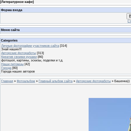
[
Литературное кафе
]
Форма входа
В
Ст
Меню сайта
Categories
Личные фотографии участников сайта
[314]
Знай наших!!!
Авторские фотоработы
[313]
Креатив своими руками
[86]
фотошоп, картины, эскизы, поделки и т.д.
Наши питомцы
[42]
Города
[80]
Города наших авторов
Главная
»
Фотоальбом
»
Главный альбом сайта
»
Авторские фотоработы
» Башенка))