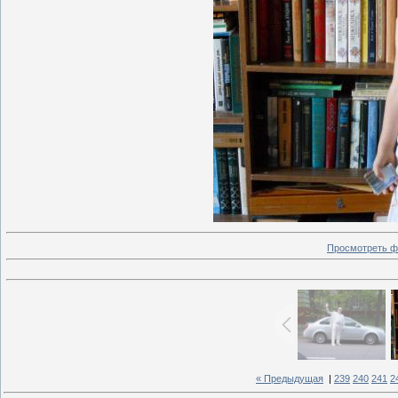
Просмотреть ф
« Предыдущая
|
239
240
241
2