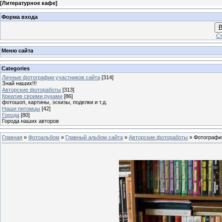
[
Литературное кафе
]
Форма входа
В
Ст
Меню сайта
Categories
Личные фотографии участников сайта
[314]
Знай наших!!!
Авторские фотоработы
[313]
Креатив своими руками
[86]
фотошоп, картины, эскизы, поделки и т.д.
Наши питомцы
[42]
Города
[80]
Города наших авторов
Главная
»
Фотоальбом
»
Главный альбом сайта
»
Авторские фотоработы
» Фотографи