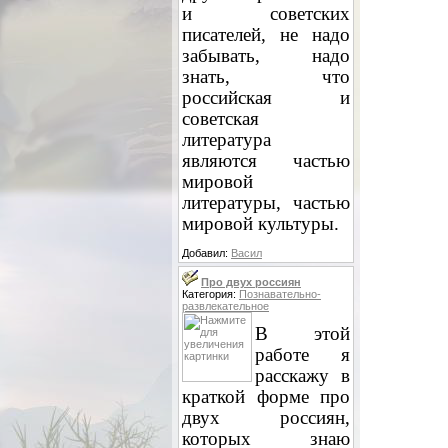
и советских
писателей, не надо
забывать, надо
знать, что
российская и
советская
литература
являются частью
мировой
литературы, частью
мировой культуры.
Добавил:
Васил
Про двух россиян
Категория:
Познавательно-
развлекательное
В этой
работе я
расскажу в
краткой форме про
двух россиян,
которых знаю