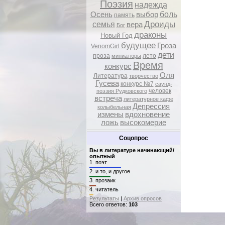
Поэзия
надежда
боль
Осень
выбор
память
Дроиды
семья
вера
Бог
драконы
Новый Год
будущее
Гроза
VenomGirl
дети
проза
лето
миниатюры
Время
конкурс
Оля
Литература
творчество
Гусева
конкурс №7
саунд-
человек
поэзия Рудковского
встреча
литературное кафе
Депрессия
колыбельная
измены
вдохновение
ложь
высокомерие
Соцопрос
Вы в литературе начинающий/
опытный
1.
поэт
2.
и то, и другое
3.
прозаик
4.
читатель
Результаты
|
Архив опросов
Всего ответов:
103