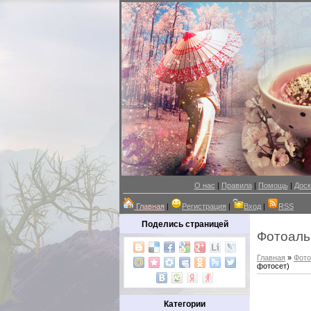
О нас
|
Правила
|
Помощь
|
Доск
Главная
|
Регистрация
|
Вход
|
RSS
Поделись страницей
Фотоал
Главная
»
Фот
фотосет)
Категории