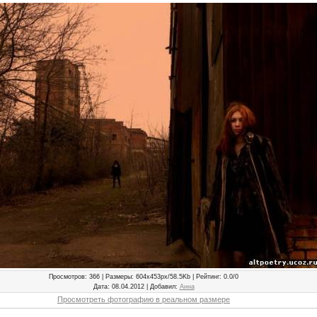
Просмотров
: 366 |
Размеры
: 604x453px/58.5Kb |
Рейтинг
: 0.0/0
Дата
: 08.04.2012 |
Добавил
:
Анна
Просмотреть фотографию в реальном размере