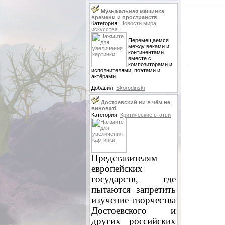
Музыкальная машинка
времени и пространств
Категория:
Новости мира
искусства
Перемещаемся
между веками и
континентами
вместе с
композиторами и
исполнителями, поэтами и
актёрами
Добавил:
Skorodinski
Достоевский ни в чём не
виноват!
Категория:
Критические статьи
Представителям
европейских
государств, где
пытаются запретить
изучение творчества
Достоевского и
других российских