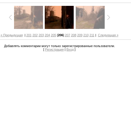
« Предыдущая
|
201
202
203
204
205
[
206
]
207
208
209
210
211
|
Следующая »
Добавлять комментарии могут только зарегистрированные пользователи.
[
Регистрация
|
Вход
]