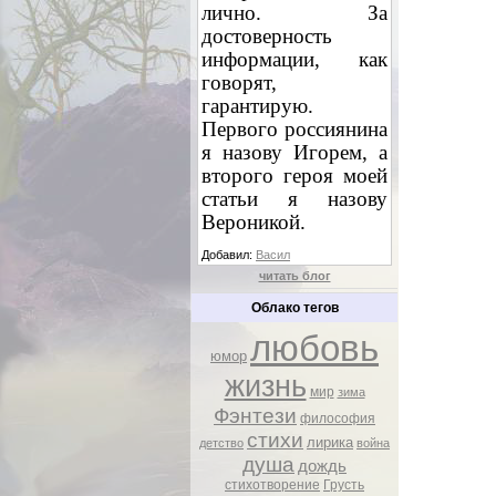
лично. За
достоверность
информации, как
говорят,
гарантирую.
Первого россиянина
я назову Игорем, а
второго героя моей
статьи я назову
Вероникой.
Добавил:
Васил
читать блог
Облако тегов
любовь
юмор
жизнь
мир
зима
Фэнтези
философия
стихи
лирика
детство
война
душа
дождь
стихотворение
Грусть