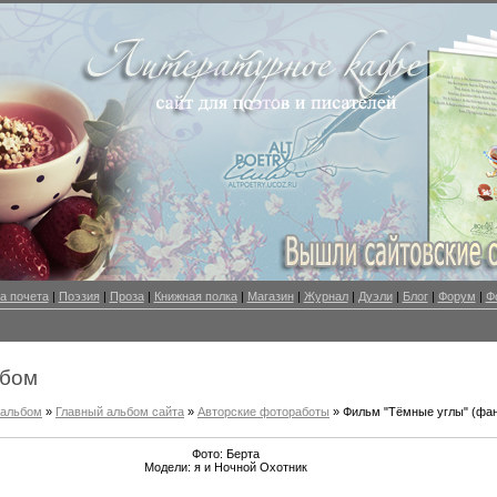
а почета
|
Поэзия
|
Проза
|
Книжная полка
|
Магазин
|
Журнал
|
Дуэли
|
Блог
|
Форум
|
Ф
ьбом
оальбом
»
Главный альбом сайта
»
Авторские фотоработы
» Фильм "Тёмные углы" (фа
Фото: Берта
Модели: я и Ночной Охотник