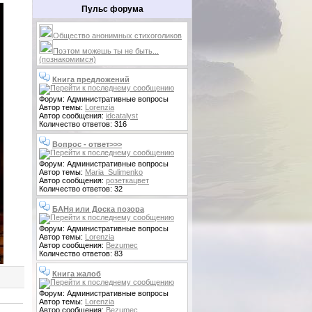
Пульс форума
Общество анонимных стихоголиков
Поэтом можешь ты не быть...
(познакомимся)
Книга предложений
Форум: Административные вопросы
Автор темы:
Lorenzia
Автор сообщения:
idcatalyst
Количество ответов: 316
Вопрос - ответ>>>
Форум: Административные вопросы
Автор темы:
Maria_Sulimenko
Автор сообщения:
розеткацвет
Количество ответов: 32
БАНя или Доска позора
Форум: Административные вопросы
Автор темы:
Lorenzia
Автор сообщения:
Bezumec
Количество ответов: 83
Книга жалоб
Форум: Административные вопросы
Автор темы:
Lorenzia
Автор сообщения:
Bezumec