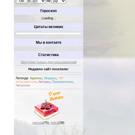
с
на
Гороскоп
Loading...
Цитаты великих
Мы в контакте
Статистика
Доступно только для пользователей
Недавно сайт посетили:
Легенда:
Админы
,
Модеры
,
VIP-
пользователи
,
Авторы
,
Проверенные
,
Читатели
виктор
(75)
,
holo3
(38)