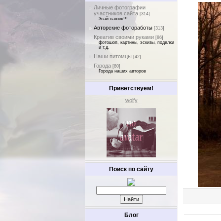
Личные фотографии
участников сайта
[314]
Знай наших!!!
Авторские фотоработы
[313]
Креатив своими руками
[86]
фотошоп, картины, эскизы, поделки
и т.д.
Наши питомцы
[42]
Города
[80]
Города наших авторов
Приветствуем!
wolfy
Поиск по сайту
Блог