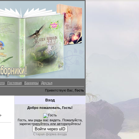
ото
|
Гостевая
|
Баннеры
|
Друзья
Приветствую Вас,
Гость
Вход
Добро пожаловать, Гость!
н-
Гость, мы рады вас видеть. Пожалуйста,
зарегистрируйтесь или авторизуйтесь!
Войти через uID
Старая форма входа