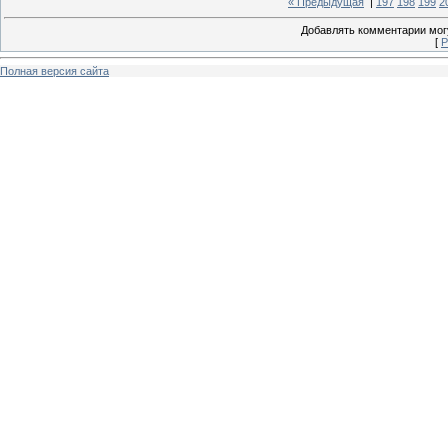
« Предыдущая
|
197
198
199
2
Добавлять комментарии могу
[
Р
Полная версия сайта