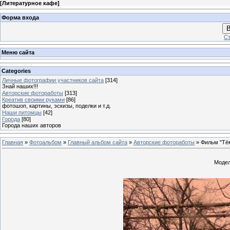
[
Литературное кафе
]
Форма входа
В
Ст
Меню сайта
Categories
Личные фотографии участников сайта
[314]
Знай наших!!!
Авторские фотоработы
[313]
Креатив своими руками
[86]
фотошоп, картины, эскизы, поделки и т.д.
Наши питомцы
[42]
Города
[80]
Города наших авторов
Главная
»
Фотоальбом
»
Главный альбом сайта
»
Авторские фотоработы
» Фильм "Тё
Модел