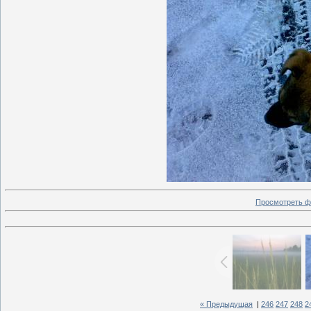
Просмотреть ф
« Предыдущая
|
246
247
248
2