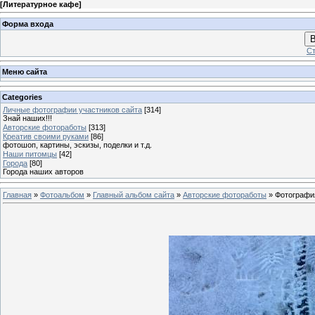
[
Литературное кафе
]
Форма входа
В
Ст
Меню сайта
Categories
Личные фотографии участников сайта
[314]
Знай наших!!!
Авторские фотоработы
[313]
Креатив своими руками
[86]
фотошоп, картины, эскизы, поделки и т.д.
Наши питомцы
[42]
Города
[80]
Города наших авторов
Главная
»
Фотоальбом
»
Главный альбом сайта
»
Авторские фотоработы
» Фотографи