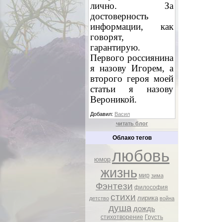
лично. За
достоверность
информации, как
говорят,
гарантирую.
Первого россиянина
я назову Игорем, а
второго героя моей
статьи я назову
Вероникой.
Добавил:
Васил
читать блог
Облако тегов
любовь
юмор
жизнь
мир
зима
Фэнтези
философия
стихи
лирика
детство
война
душа
дождь
стихотворение
Грусть