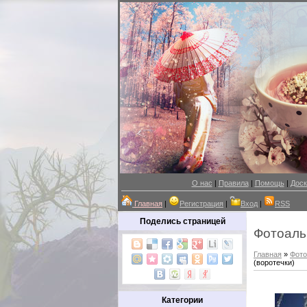
О нас
|
Правила
|
Помощь
|
Доск
Главная
|
Регистрация
|
Вход
|
RSS
Поделись страницей
Фотоал
Главная
»
Фот
(воротечки)
Категории