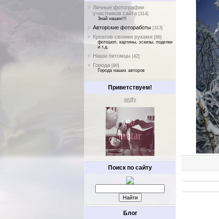
Личные фотографии
участников сайта
[314]
Знай наших!!!
Авторские фотоработы
[313]
Креатив своими руками
[86]
фотошоп, картины, эскизы, поделки
и т.д.
Наши питомцы
[42]
Города
[80]
Города наших авторов
Приветствуем!
wolfy
Поиск по сайту
Блог