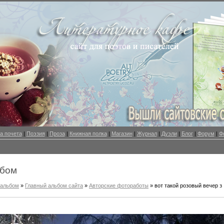
а почета
|
Поэзия
|
Проза
|
Книжная полка
|
Магазин
|
Журнал
|
Дуэли
|
Блог
|
Форум
|
Ф
ьбом
оальбом
»
Главный альбом сайта
»
Авторские фотоработы
» вот такой розовый вечер з