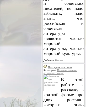
и советских
писателей, не надо
забывать, надо
знать, что
российская и
советская
литература
являются частью
мировой
литературы, частью
мировой культуры.
Добавил:
Васил
Про двух россиян
Категория:
Познавательно-
развлекательное
В этой
работе я
расскажу в
краткой форме про
двух россиян,
которых знаю