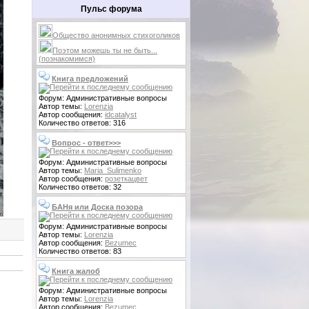
Пульс форума
Общество анонимных стихоголиков
Поэтом можешь ты не быть...
(познакомимся)
Книга предложений
Форум: Административные вопросы
Автор темы:
Lorenzia
Автор сообщения:
idcatalyst
Количество ответов: 316
Вопрос - ответ>>>
Форум: Административные вопросы
Автор темы:
Maria_Sulimenko
Автор сообщения:
розеткацвет
Количество ответов: 32
БАНя или Доска позора
Форум: Административные вопросы
Автор темы:
Lorenzia
Автор сообщения:
Bezumec
Количество ответов: 83
Книга жалоб
Форум: Административные вопросы
Автор темы:
Lorenzia
Автор сообщения:
Bezumec