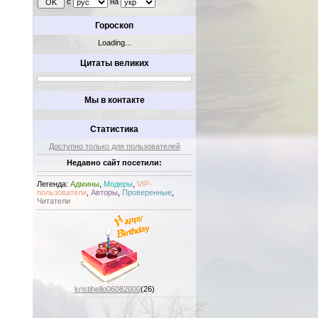
с
на
Гороскоп
Loading...
Цитаты великих
Мы в контакте
Статистика
Доступно только для пользователей
Недавно сайт посетили:
Легенда:
Админы
,
Модеры
,
VIP-
пользователи
,
Авторы
,
Проверенные
,
Читатели
kristihello06082000
(26)