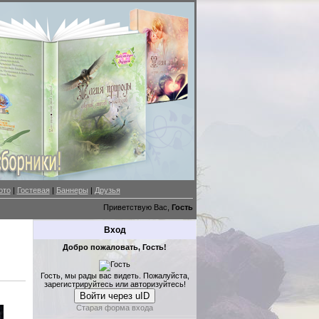
ото
|
Гостевая
|
Баннеры
|
Друзья
Приветствую Вас,
Гость
Вход
Добро пожаловать, Гость!
Гость, мы рады вас видеть. Пожалуйста,
зарегистрируйтесь или авторизуйтесь!
Войти через uID
Старая форма входа