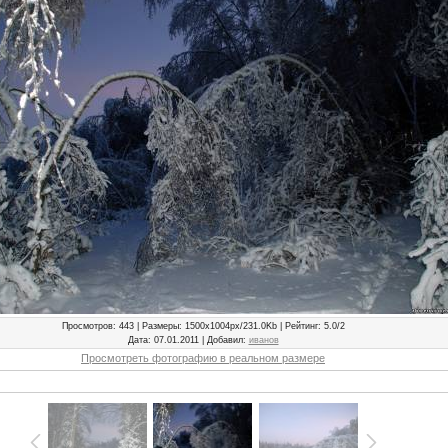
Просмотров
: 443 |
Размеры
: 1500x1004px/231.0Kb |
Рейтинг
: 5.0/2
Дата
: 07.01.2011 |
Добавил
:
иванов
Просмотреть фотографию в реальном размере