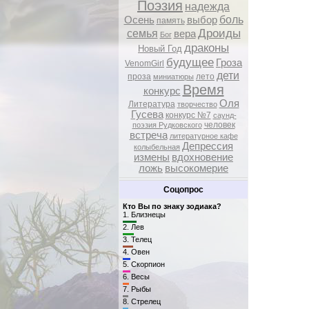
Поэзия
надежда
боль
Осень
выбор
память
Дроиды
семья
вера
Бог
драконы
Новый Год
будущее
Гроза
VenomGirl
дети
проза
лето
миниатюры
Время
конкурс
Оля
Литература
творчество
Гусева
конкурс №7
саунд-
человек
поэзия Рудковского
встреча
литературное кафе
Депрессия
колыбельная
измены
вдохновение
ложь
высокомерие
Соцопрос
Кто Вы по знаку зодиака?
1.
Близнецы
2.
Лев
3.
Телец
4.
Овен
5.
Скорпион
6.
Весы
7.
Рыбы
8.
Стрелец