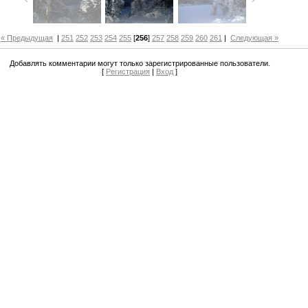
« Предыдущая
|
251
252
253
254
255
[
256
]
257
258
259
260
261
|
Следующая »
Добавлять комментарии могут только зарегистрированные пользователи.
[
Регистрация
|
Вход
]