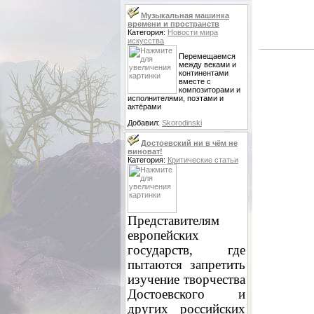
Музыкальная машинка
времени и пространств
Категория:
Новости мира
искусства
Перемещаемся
между веками и
континентами
вместе с
композиторами и
исполнителями, поэтами и
актёрами
Добавил:
Skorodinski
Достоевский ни в чём не
виноват!
Категория:
Критические статьи
Представителям
европейских
государств, где
пытаются запретить
изучение творчества
Достоевского и
других российских