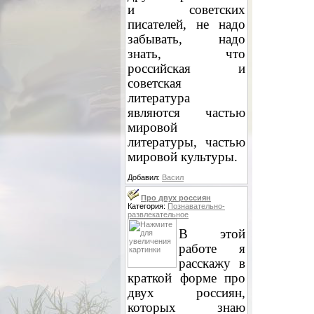
и советских
писателей, не надо
забывать, надо
знать, что
российская и
советская
литература
являются частью
мировой
литературы, частью
мировой культуры.
Добавил:
Васил
Про двух россиян
Категория:
Познавательно-
развлекательное
В этой
работе я
расскажу в
краткой форме про
двух россиян,
которых знаю