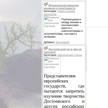
Музыкальная машинка
времени и пространств
Категория:
Новости мира
искусства
Перемещаемся
между веками и
континентами
вместе с
композиторами и
исполнителями, поэтами и
актёрами
Добавил:
Skorodinski
Достоевский ни в чём не
виноват!
Категория:
Критические статьи
Представителям
европейских
государств, где
пытаются запретить
изучение творчества
Достоевского и
других российских