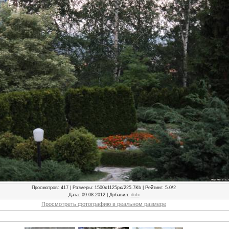
Просмотров
: 417 |
Размеры
: 1500x1125px/225.7Kb |
Рейтинг
: 5.0/2
Дата
: 09.08.2012 |
Добавил
:
dubi
Просмотреть фотографию в реальном размере