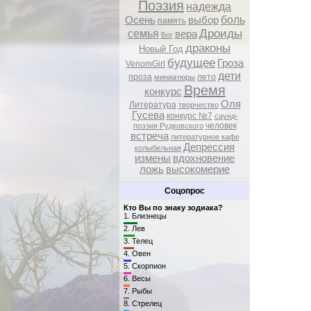
Поэзия
надежда
боль
Осень
выбор
память
Дроиды
семья
вера
Бог
драконы
Новый Год
будущее
Гроза
VenomGirl
дети
проза
лето
миниатюры
Время
конкурс
Оля
Литература
творчество
Гусева
конкурс №7
саунд-
человек
поэзия Рудковского
встреча
литературное кафе
Депрессия
колыбельная
измены
вдохновение
ложь
высокомерие
Соцопрос
Кто Вы по знаку зодиака?
1.
Близнецы
2.
Лев
3.
Телец
4.
Овен
5.
Скорпион
6.
Весы
7.
Рыбы
8.
Стрелец