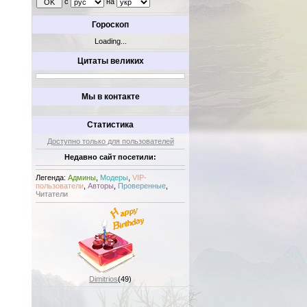
с
на
Гороскоп
Loading...
Цитаты великих
Мы в контакте
Статистика
Доступно только для пользователей
Недавно сайт посетили:
Легенда:
Админы
,
Модеры
,
VIP-
пользователи
,
Авторы
,
Проверенные
,
Читатели
Dimitrios
(49)