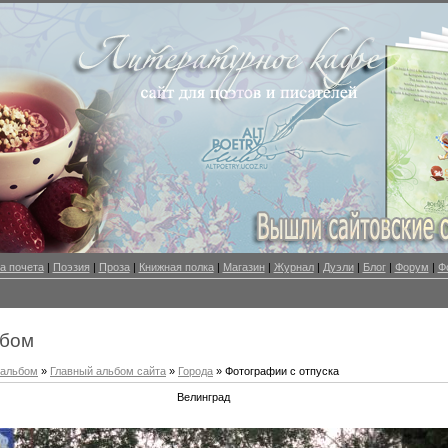
а почета
|
Поэзия
|
Проза
|
Книжная полка
|
Магазин
|
Журнал
|
Дуэли
|
Блог
|
Форум
|
Ф
ьбом
оальбом
»
Главный альбом сайта
»
Города
» Фотографии с отпуска
Велинград