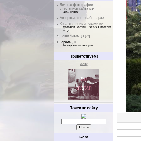
Личные фотографии
участников сайта
[314]
Знай наших!!!
Авторские фотоработы
[313]
Креатив своими руками
[86]
фотошоп, картины, эскизы, поделки
и т.д.
Наши питомцы
[42]
Города
[80]
Города наших авторов
Приветствуем!
wolfy
Поиск по сайту
Блог