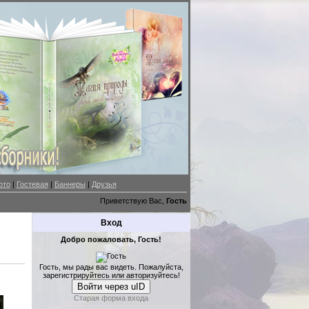
ото
|
Гостевая
|
Баннеры
|
Друзья
Приветствую Вас,
Гость
Вход
Добро пожаловать, Гость!
Гость, мы рады вас видеть. Пожалуйста,
зарегистрируйтесь или авторизуйтесь!
Войти через uID
Старая форма входа