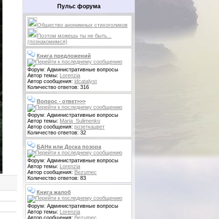
Пульс форума
Общество анонимных стихоголиков
Поэтом можешь ты не быть...
(познакомимся)
Книга предложений
Форум: Административные вопросы
Автор темы:
Lorenzia
Автор сообщения:
idcatalyst
Количество ответов: 316
Вопрос - ответ>>>
Форум: Административные вопросы
Автор темы:
Maria_Sulimenko
Автор сообщения:
розеткацвет
Количество ответов: 32
БАНя или Доска позора
Форум: Административные вопросы
Автор темы:
Lorenzia
Автор сообщения:
Bezumec
Количество ответов: 83
Книга жалоб
Форум: Административные вопросы
Автор темы:
Lorenzia
Автор сообщения:
Bezumec