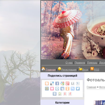
О нас
|
Правила
|
Помощь
|
Доск
Главная
|
Регистрация
|
Вход
|
RSS
Поделись страницей
Фотоал
Главная
»
Фот
Категории