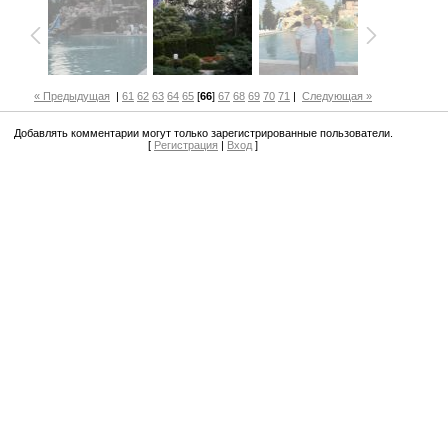
« Предыдущая
|
61
62
63
64
65
[
66
]
67
68
69
70
71
|
Следующая »
Добавлять комментарии могут только зарегистрированные пользователи.
[
Регистрация
|
Вход
]