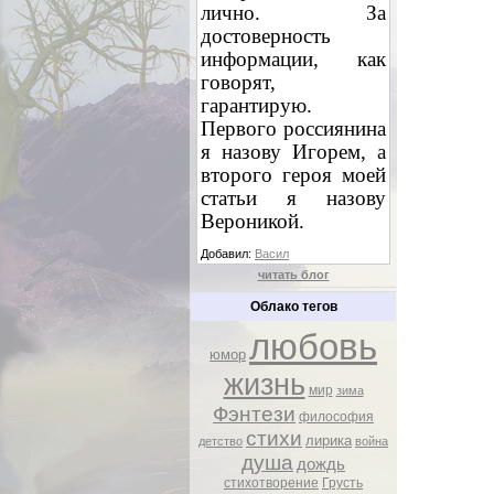
лично. За
достоверность
информации, как
говорят,
гарантирую.
Первого россиянина
я назову Игорем, а
второго героя моей
статьи я назову
Вероникой.
Добавил:
Васил
читать блог
Облако тегов
любовь
юмор
жизнь
мир
зима
Фэнтези
философия
стихи
лирика
детство
война
душа
дождь
стихотворение
Грусть