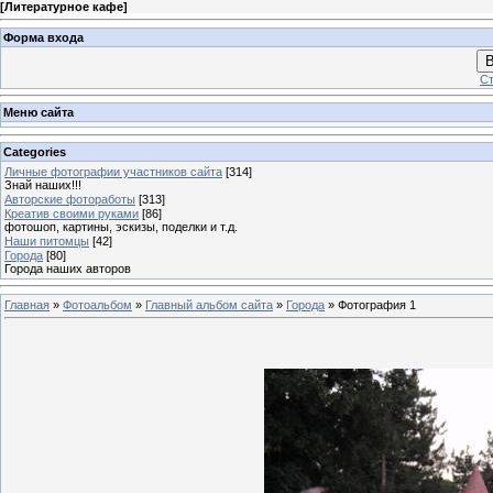
[
Литературное кафе
]
Форма входа
В
Ст
Меню сайта
Categories
Личные фотографии участников сайта
[314]
Знай наших!!!
Авторские фотоработы
[313]
Креатив своими руками
[86]
фотошоп, картины, эскизы, поделки и т.д.
Наши питомцы
[42]
Города
[80]
Города наших авторов
Главная
»
Фотоальбом
»
Главный альбом сайта
»
Города
» Фотография 1