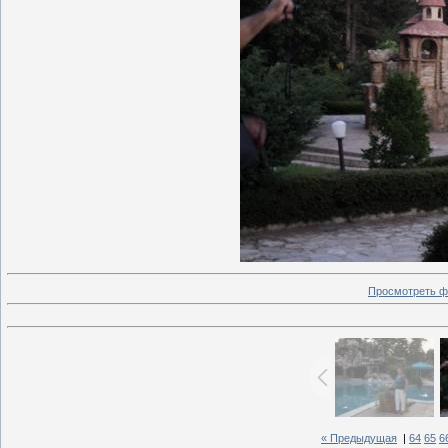
Просмотреть ф
« Предыдущая
|
64
65
6