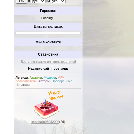
с
на
Гороскоп
Loading...
Цитаты великих
Мы в контакте
Статистика
Доступно только для пользователей
Недавно сайт посетили:
Легенда:
Админы
,
Модеры
,
VIP-
пользователи
,
Авторы
,
Проверенные
,
Читатели
kristihello06082000
(26)