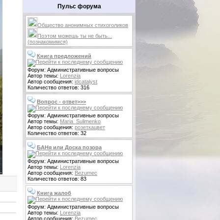
Пульс форума
Общество анонимных стихоголиков
Поэтом можешь ты не быть...
(познакомимся)
Книга предложений
Форум: Административные вопросы
Автор темы:
Lorenzia
Автор сообщения:
idcatalyst
Количество ответов: 316
Вопрос - ответ>>>
Форум: Административные вопросы
Автор темы:
Maria_Sulimenko
Автор сообщения:
розеткацвет
Количество ответов: 32
БАНя или Доска позора
Форум: Административные вопросы
Автор темы:
Lorenzia
Автор сообщения:
Bezumec
Количество ответов: 83
Книга жалоб
Форум: Административные вопросы
Автор темы:
Lorenzia
Автор сообщения:
Bezumec