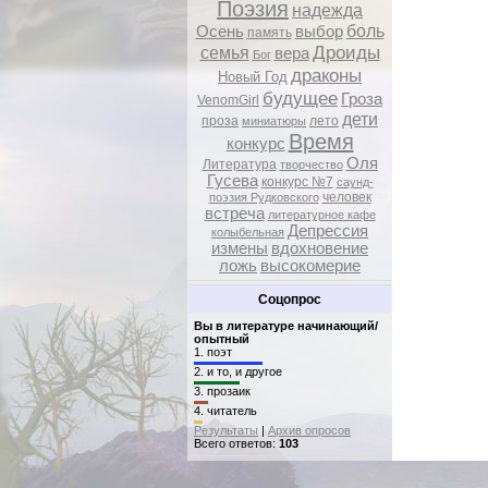
Поэзия
надежда
боль
Осень
выбор
память
Дроиды
семья
вера
Бог
драконы
Новый Год
будущее
Гроза
VenomGirl
дети
проза
лето
миниатюры
Время
конкурс
Оля
Литература
творчество
Гусева
конкурс №7
саунд-
человек
поэзия Рудковского
встреча
литературное кафе
Депрессия
колыбельная
измены
вдохновение
ложь
высокомерие
Соцопрос
Вы в литературе начинающий/
опытный
1.
поэт
2.
и то, и другое
3.
прозаик
4.
читатель
Результаты
|
Архив опросов
Всего ответов:
103