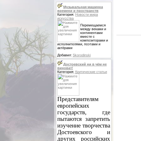
Музыкальная машинка
времени и пространств
Категория:
Новости мира
искусства
Перемещаемся
между веками и
континентами
вместе с
композиторами и
исполнителями, поэтами и
актёрами
Добавил:
Skorodinski
Достоевский ни в чём не
виноват!
Категория:
Критические статьи
Представителям
европейских
государств, где
пытаются запретить
изучение творчества
Достоевского и
других российских