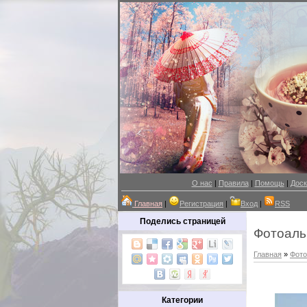
О нас
|
Правила
|
Помощь
|
Доск
Главная
|
Регистрация
|
Вход
|
RSS
Поделись страницей
Фотоал
Главная
»
Фот
Категории