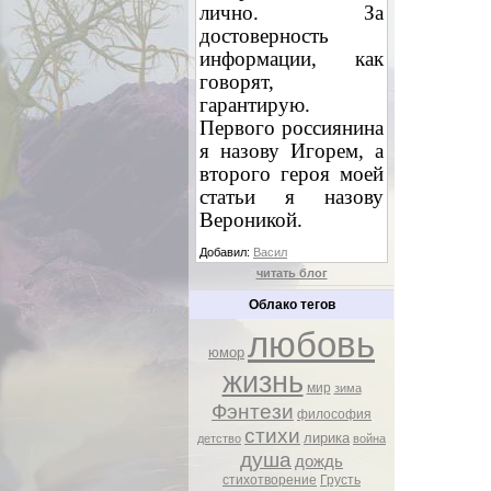
лично. За
достоверность
информации, как
говорят,
гарантирую.
Первого россиянина
я назову Игорем, а
второго героя моей
статьи я назову
Вероникой.
Добавил:
Васил
читать блог
Облако тегов
любовь
юмор
жизнь
мир
зима
Фэнтези
философия
стихи
лирика
детство
война
душа
дождь
стихотворение
Грусть