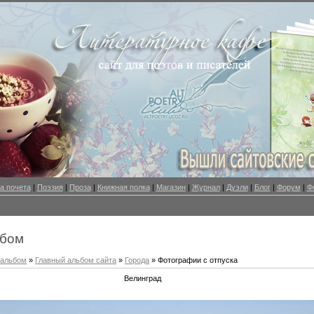
а почета
|
Поэзия
|
Проза
|
Книжная полка
|
Магазин
|
Журнал
|
Дуэли
|
Блог
|
Форум
|
Ф
ьбом
оальбом
»
Главный альбом сайта
»
Города
» Фотографии с отпуска
Велинград