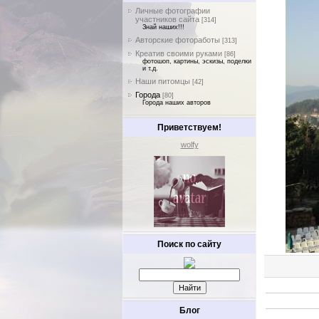
Личные фотографии
участников сайта
[314]
Знай наших!!!
Авторские фотоработы
[313]
Креатив своими руками
[86]
фотошоп, картины, эскизы, поделки
и т.д.
Наши питомцы
[42]
Города
[80]
Города наших авторов
Приветствуем!
wolfy
Поиск по сайту
Блог