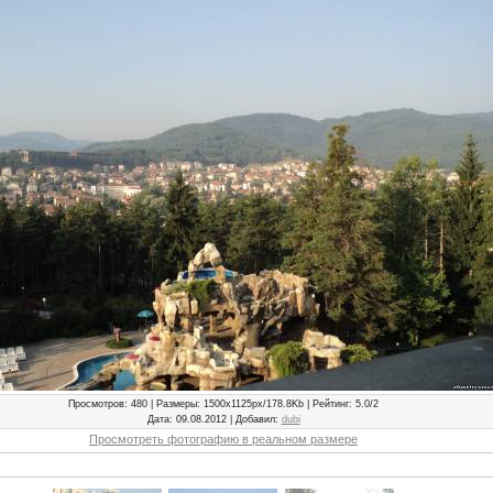
Просмотров
: 480 |
Размеры
: 1500x1125px/178.8Kb |
Рейтинг
: 5.0/2
Дата
: 09.08.2012 |
Добавил
:
dubi
Просмотреть фотографию в реальном размере