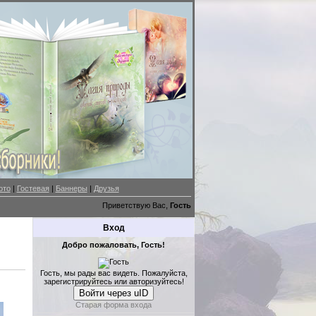
ото
|
Гостевая
|
Баннеры
|
Друзья
Приветствую Вас,
Гость
Вход
Добро пожаловать, Гость!
Гость, мы рады вас видеть. Пожалуйста,
зарегистрируйтесь или авторизуйтесь!
Войти через uID
Старая форма входа