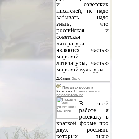
и советских
писателей, не надо
забывать, надо
знать, что
российская и
советская
литература
являются частью
мировой
литературы, частью
мировой культуры.
Добавил:
Васил
Про двух россиян
Категория:
Познавательно-
развлекательное
В этой
работе я
расскажу в
краткой форме про
двух россиян,
которых знаю