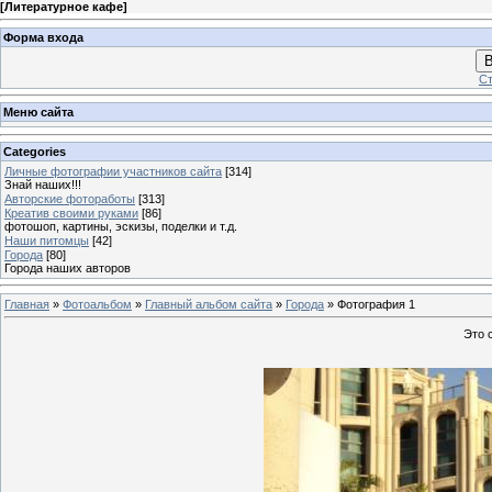
[
Литературное кафе
]
Форма входа
В
Ст
Меню сайта
Categories
Личные фотографии участников сайта
[314]
Знай наших!!!
Авторские фотоработы
[313]
Креатив своими руками
[86]
фотошоп, картины, эскизы, поделки и т.д.
Наши питомцы
[42]
Города
[80]
Города наших авторов
Главная
»
Фотоальбом
»
Главный альбом сайта
»
Города
» Фотография 1
Это 