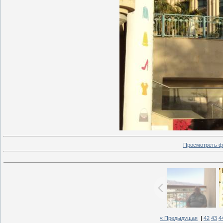
Просмотреть ф
« Предыдущая
|
42
43
4