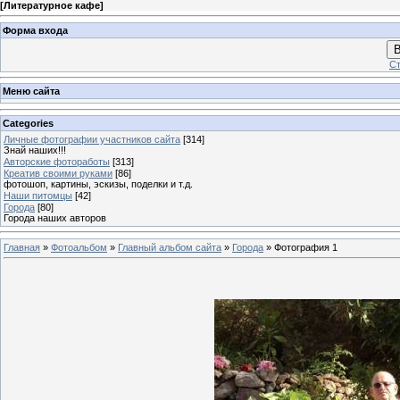
[
Литературное кафе
]
Форма входа
В
Ст
Меню сайта
Categories
Личные фотографии участников сайта
[314]
Знай наших!!!
Авторские фотоработы
[313]
Креатив своими руками
[86]
фотошоп, картины, эскизы, поделки и т.д.
Наши питомцы
[42]
Города
[80]
Города наших авторов
Главная
»
Фотоальбом
»
Главный альбом сайта
»
Города
» Фотография 1