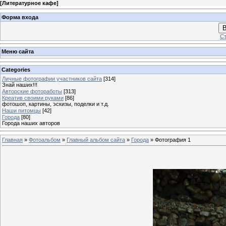
[
Литературное кафе
]
Форма входа
В
Ст
Меню сайта
Categories
Личные фотографии участников сайта
[314]
Знай наших!!!
Авторские фотоработы
[313]
Креатив своими руками
[86]
фотошоп, картины, эскизы, поделки и т.д.
Наши питомцы
[42]
Города
[80]
Города наших авторов
Главная
»
Фотоальбом
»
Главный альбом сайта
»
Города
» Фотография 1