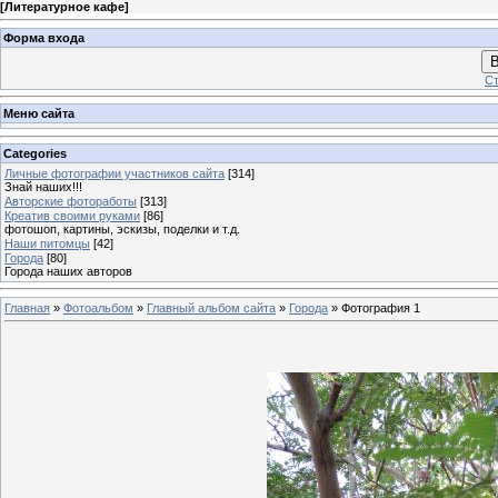
[
Литературное кафе
]
Форма входа
В
Ст
Меню сайта
Categories
Личные фотографии участников сайта
[314]
Знай наших!!!
Авторские фотоработы
[313]
Креатив своими руками
[86]
фотошоп, картины, эскизы, поделки и т.д.
Наши питомцы
[42]
Города
[80]
Города наших авторов
Главная
»
Фотоальбом
»
Главный альбом сайта
»
Города
» Фотография 1