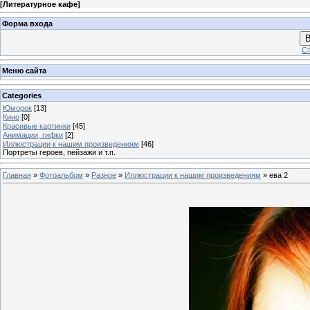
[
Литературное кафе
]
Форма входа
В
Ст
Меню сайта
Categories
Юморок
[13]
Кино
[0]
Красивые картинки
[45]
Анимации, гифки
[2]
Иллюстрации к нашим произведениям
[46]
Портреты героев, пейзажи и т.п.
Главная
»
Фотоальбом
»
Разное
»
Иллюстрации к нашим произведениям
» ева 2