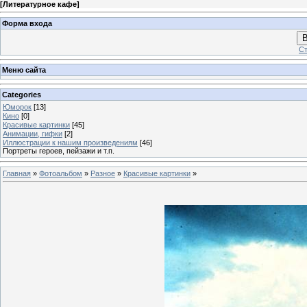
[
Литературное кафе
]
Форма входа
В
Ст
Меню сайта
Categories
Юморок
[13]
Кино
[0]
Красивые картинки
[45]
Анимации, гифки
[2]
Иллюстрации к нашим произведениям
[46]
Портреты героев, пейзажи и т.п.
Главная
»
Фотоальбом
»
Разное
»
Красивые картинки
»