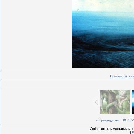
Просмотреть ф
« Предыдущая
|
19
20
2
Добавлять комментарии могу
[
Р