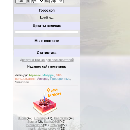
с
на
Гороскоп
Loading...
Цитаты великих
Мы в контакте
Статистика
Доступно только для пользователей
Недавно сайт посетили:
Легенда:
Админы
,
Модеры
,
VIP-
пользователи
,
Авторы
,
Проверенные
,
Читатели
Юлия
(42)
,
Сагайда
(41)
,
Kasmitsky
(49)
,
Statira
(42)
,
Statira0805
(42)
,
xvekredo95
(31)
,
rizhlejla
(27)
,
mark_aleksandrovskij
(22)