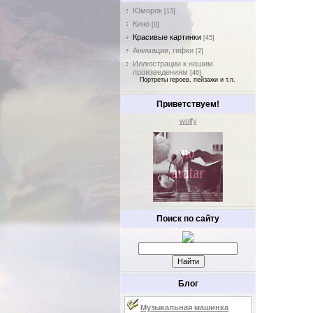
Юморок
[13]
Кино
[0]
Красивые картинки
[45]
Анимации, гифки
[2]
Иллюстрации к нашим
произведениям
[46]
Портреты героев, пейзажи и т.п.
Приветствуем!
wolfy
Поиск по сайту
Блог
Музыкальная машинка