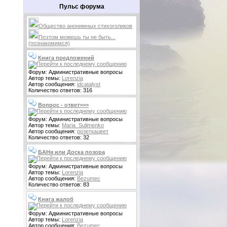
Пульс форума
Общество анонимных стихоголиков
Поэтом можешь ты не быть...
(познакомимся)
Книга предложений
Форум: Административные вопросы
Автор темы:
Lorenzia
Автор сообщения:
idcatalyst
Количество ответов: 316
Вопрос - ответ>>>
Форум: Административные вопросы
Автор темы:
Maria_Sulimenko
Автор сообщения:
розеткацвет
Количество ответов: 32
БАНя или Доска позора
Форум: Административные вопросы
Автор темы:
Lorenzia
Автор сообщения:
Bezumec
Количество ответов: 83
Книга жалоб
Форум: Административные вопросы
Автор темы:
Lorenzia
Автор сообщения:
Bezumec