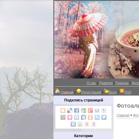
О нас
|
Правила
|
Помощь
|
Доск
Главная
|
Регистрация
|
Вход
|
RSS
Поделись страницей
Фотоал
Главная
»
Фот
Категории