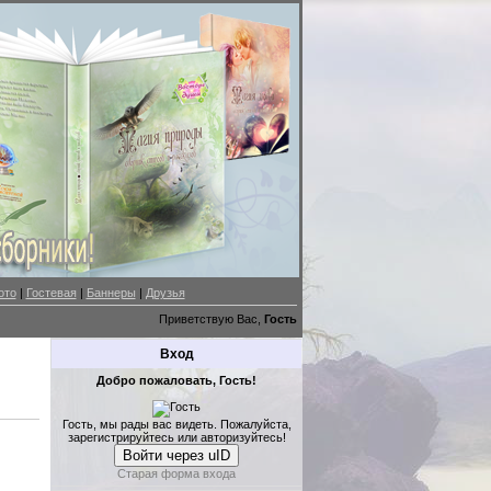
ото
|
Гостевая
|
Баннеры
|
Друзья
Приветствую Вас,
Гость
Вход
Добро пожаловать, Гость!
Гость, мы рады вас видеть. Пожалуйста,
зарегистрируйтесь или авторизуйтесь!
Войти через uID
Старая форма входа