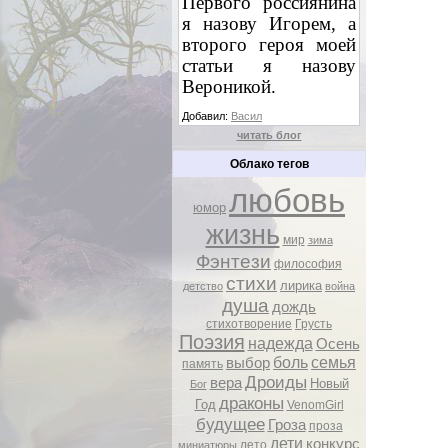
Первого россиянина
я назову Игорем, а
второго героя моей
статьи я назову
Вероникой.
Добавил:
Васил
читать блог
Облако тегов
любовь
юмор
жизнь
мир
зима
Фэнтези
философия
стихи
лирика
детство
война
душа
дождь
стихотворение
Грусть
Поэзия
надежда
Осень
боль
семья
выбор
память
Дроиды
вера
Новый
Бог
драконы
Год
VenomGirl
будущее
Гроза
проза
дети
конкурс
лето
миниатюры