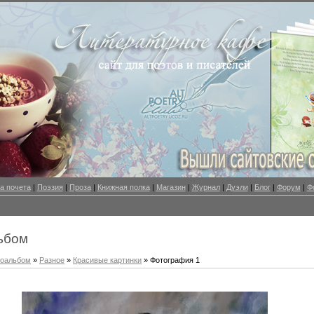
а почета
|
Поэзия
|
Проза
|
Книжная полка
|
Магазин
|
Журнал
|
Дуэли
|
Блог
|
Форум
|
Ф
ьбом
оальбом
»
Разное
»
Красивые картинки
» Фотография 1