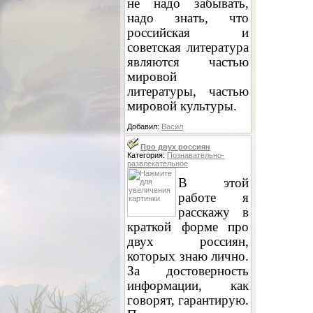
не надо забывать,
надо знать, что
российская и
советская литература
являются частью
мировой
литературы, частью
мировой культуры.
Добавил:
Васил
Про двух россиян
Категория:
Познавательно-
развлекательное
В этой
работе я
расскажу в
краткой форме про
двух россиян,
которых знаю лично.
За достоверность
информации, как
говорят, гарантирую.