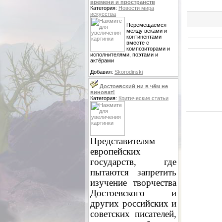
времени и пространств
Категория:
Новости мира
искусства
Перемещаемся
между веками и
континентами
вместе с
композиторами и
исполнителями, поэтами и
актёрами
Добавил:
Skorodinski
Достоевский ни в чём не
виноват!
Категория:
Критические статьи
Представителям
европейских
государств, где
пытаются запретить
изучение творчества
Достоевского и
других российских и
советских писателей,