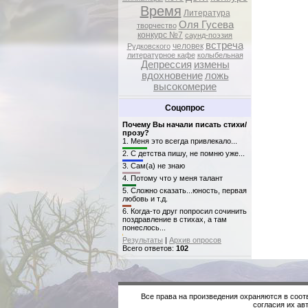
Время
Литература
Оля Гусева
творчество
конкурс №7
саунд-поэзия
встреча
человек
Рудковского
литературное кафе
колыбельная
Депрессия
измены
вдохновение
ложь
высокомерие
Соцопрос
Почему Вы начали писать стихи/
прозу?
1.
Меня это всегда привлекало...
2.
С детства пишу, не помню уже...
3.
Сам(а) не знаю
4.
Потому что у меня талант
5.
Сложно сказать...юность, первая
любовь и т.д.
6.
Когда-то друг попросил сочинить
поздравление в стихах, а там
понеслось...
Результаты
|
Архив опросов
Всего ответов:
102
Все права на произведения охраняются в соот
согласия их авт