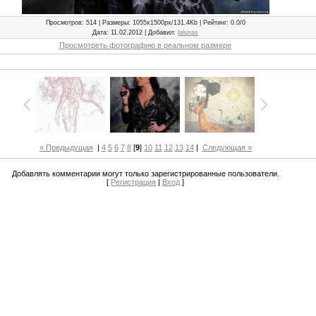
Просмотров
: 514 |
Размеры
: 1055x1500px/131.4Kb |
Рейтинг
: 0.0/0
Дата
: 11.02.2012 |
Добавил
:
lalunas
Просмотреть фотографию в реальном размере
« Предыдущая
|
4
5
6
7
8
[
9
]
10
11
12
13
14
|
Следующая »
Добавлять комментарии могут только зарегистрированные пользователи.
[
Регистрация
|
Вход
]