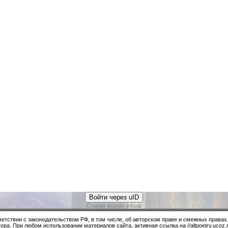
Войти через uID
Старая форма входа
ветствии с законодательством РФ, в том числе, об авторском праве и смежных правах
ора. При любом использовании материалов сайта, активная ссылка на //altpoetry.ucoz.r