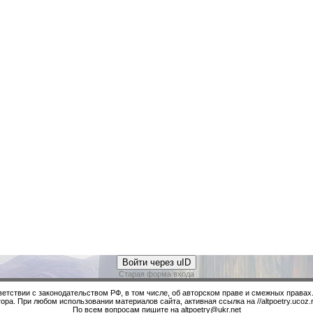
Войти через uID
Старая форма входа
ветствии с законодательством РФ, в том числе, об авторском праве и смежных правах
ора. При любом использовании материалов сайта, активная ссылка на //altpoetry.ucoz.r
По всем вопросам пишите на altpoetry@ukr.net