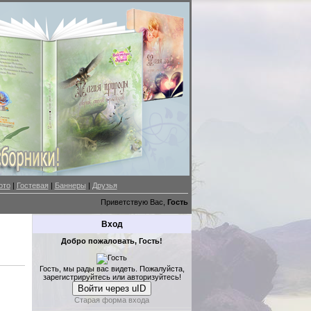
ото
|
Гостевая
|
Баннеры
|
Друзья
Приветствую Вас,
Гость
Вход
Добро пожаловать, Гость!
Гость, мы рады вас видеть. Пожалуйста,
зарегистрируйтесь или авторизуйтесь!
Войти через uID
Старая форма входа