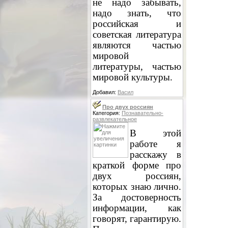
не надо забывать,
надо знать, что
российская и
советская литература
являются частью
мировой
литературы, частью
мировой культуры.
Добавил:
Васил
Про двух россиян
Категория:
Познавательно-
развлекательное
В этой
работе я
расскажу в
краткой форме про
двух россиян,
которых знаю лично.
За достоверность
информации, как
говорят, гарантирую.