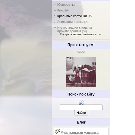
Юморок
[13]
Кино
[0]
Красивые картинки
[45]
Анимации, гифки
[2]
Иллюстрации к нашим
произведениям
[46]
Портреты героев, пейзажи и т.п.
Приветствуем!
wolfy
Поиск по сайту
Блог
Музыкальная машинка