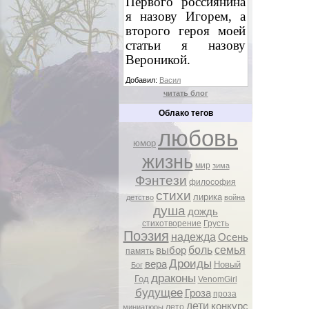
Первого россиянина
я назову Игорем, а
второго героя моей
статьи я назову
Вероникой.
Добавил:
Васил
читать блог
Облако тегов
любовь
юмор
жизнь
мир
зима
Фэнтези
философия
стихи
лирика
детство
война
душа
дождь
стихотворение
Грусть
Поэзия
надежда
Осень
боль
семья
выбор
память
Дроиды
вера
Новый
Бог
драконы
Год
VenomGirl
будущее
Гроза
проза
дети
конкурс
лето
миниатюры