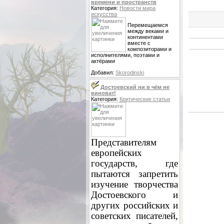
времени и пространств
Категория:
Новости мира
искусства
Перемещаемся
между веками и
континентами
вместе с
композиторами и
исполнителями, поэтами и
актёрами
Добавил:
Skorodinski
Достоевский ни в чём не
виноват!
Категория:
Критические статьи
Представителям
европейских
государств, где
пытаются запретить
изучение творчества
Достоевского и
других российских и
советских писателей,