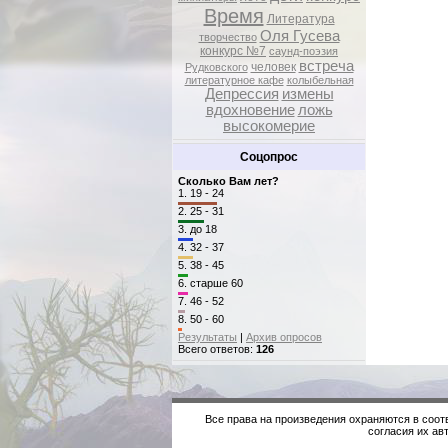
Время
Литература
Оля Гусева
творчество
конкурс №7
саунд-поэзия
встреча
человек
Рудковского
литературное кафе
колыбельная
Депрессия
измены
вдохновение
ложь
высокомерие
Соцопрос
Сколько Вам лет?
1.
19 - 24
2.
25 - 31
3.
до 18
4.
32 - 37
5.
38 - 45
6.
старше 60
7.
46 - 52
8.
50 - 60
Результаты
|
Архив опросов
Всего ответов:
126
Все права на произведения охраняются в соот
согласия их авт