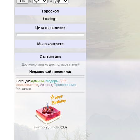
с
на
Гороскоп
Loading...
Цитаты великих
Мы в контакте
Статистика
Доступно только для пользователей
Недавно сайт посетили:
Легенда:
Админы
,
Модеры
,
VIP-
пользователи
,
Авторы
,
Проверенные
,
Читатели
виктор
(75)
,
holo3
(38)