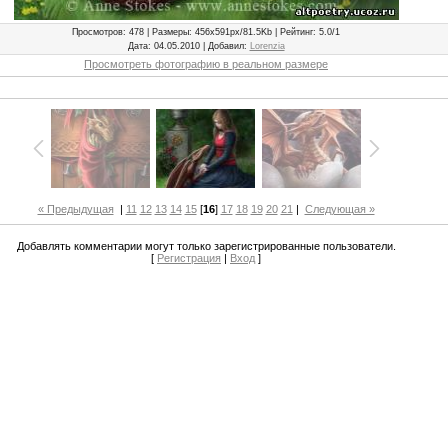
Просмотров
: 478 |
Размеры
: 456x591px/81.5Kb |
Рейтинг
: 5.0/1
Дата
: 04.05.2010 |
Добавил
:
Lorenzia
Просмотреть фотографию в реальном размере
« Предыдущая
|
11
12
13
14
15
[
16
]
17
18
19
20
21
|
Следующая »
Добавлять комментарии могут только зарегистрированные пользователи.
[
Регистрация
|
Вход
]