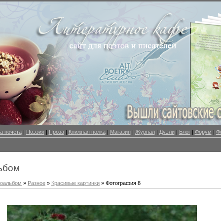
а почета
|
Поэзия
|
Проза
|
Книжная полка
|
Магазин
|
Журнал
|
Дуэли
|
Блог
|
Форум
|
Ф
ьбом
оальбом
»
Разное
»
Красивые картинки
» Фотография 8