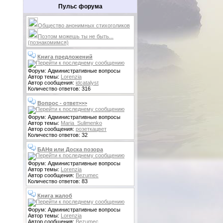
Пульс форума
Общество анонимных стихоголиков
Поэтом можешь ты не быть...
(познакомимся)
Книга предложений
Форум: Административные вопросы
Автор темы:
Lorenzia
Автор сообщения:
idcatalyst
Количество ответов: 316
Вопрос - ответ>>>
Форум: Административные вопросы
Автор темы:
Maria_Sulimenko
Автор сообщения:
розеткацвет
Количество ответов: 32
БАНя или Доска позора
Форум: Административные вопросы
Автор темы:
Lorenzia
Автор сообщения:
Bezumec
Количество ответов: 83
Книга жалоб
Форум: Административные вопросы
Автор темы:
Lorenzia
Автор сообщения:
Bezumec