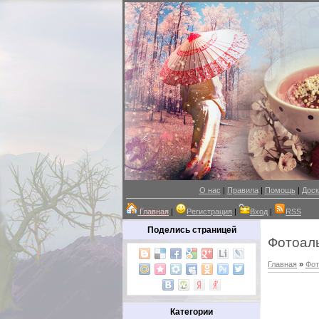
О нас
|
Правила
|
Помощь
|
Доск
Главная
|
Регистрация
|
Вход
|
RSS
Поделись страницей
Фотоал
Главная
»
Фот
Категории