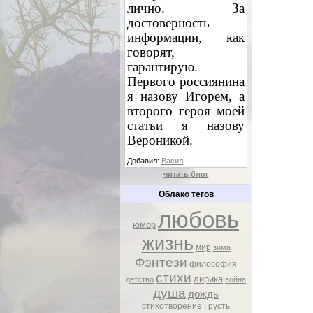
лично. За
достоверность
информации, как
говорят,
гарантирую.
Первого россиянина
я назову Игорем, а
второго героя моей
статьи я назову
Вероникой.
Добавил:
Васил
читать блог
Облако тегов
любовь
юмор
жизнь
мир
зима
Фэнтези
философия
стихи
лирика
детство
война
душа
дождь
стихотворение
Грусть