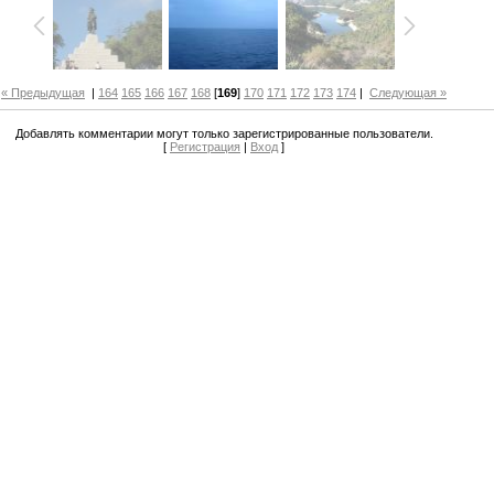
« Предыдущая
|
164
165
166
167
168
[
169
]
170
171
172
173
174
|
Следующая »
Добавлять комментарии могут только зарегистрированные пользователи.
[
Регистрация
|
Вход
]