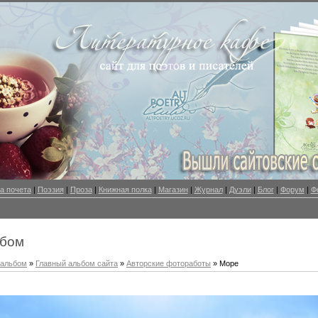
а почета
|
Поэзия
|
Проза
|
Книжная полка
|
Магазин
|
Журнал
|
Дуэли
|
Блог
|
Форум
|
Ф
ьбом
оальбом
»
Главный альбом сайта
»
Авторские фотоработы
» Море