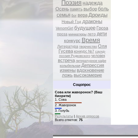
Поэзия
надежда
боль
Осень
выбор
память
Дроиды
семья
вера
Бог
драконы
Новый Год
будущее
Гроза
VenomGirl
дети
проза
лето
миниатюры
Время
конкурс
Оля
Литература
творчество
Гусева
конкурс №7
саунд-
человек
поэзия Рудковского
встреча
литературное кафе
Депрессия
колыбельная
измены
вдохновение
ложь
высокомерие
Соцопрос
Сова или жаворонок? (Ваш
биоритм)
1.
Сова
2.
Жаворонок
3.
Голубь
Результаты
|
Архив опросов
Всего ответов:
75