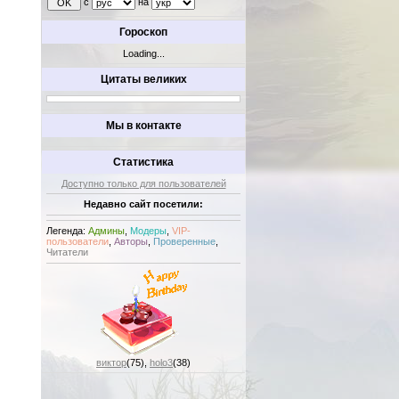
с
на
Гороскоп
Loading...
Цитаты великих
Мы в контакте
Статистика
Доступно только для пользователей
Недавно сайт посетили:
Легенда:
Админы
,
Модеры
,
VIP-
пользователи
,
Авторы
,
Проверенные
,
Читатели
виктор
(75)
,
holo3
(38)