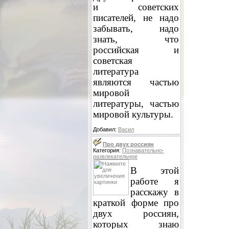
и советских
писателей, не надо
забывать, надо
знать, что
российская и
советская
литература
являются частью
мировой
литературы, частью
мировой культуры.
Добавил:
Васил
Про двух россиян
Категория:
Познавательно-
развлекательное
В этой
работе я
расскажу в
краткой форме про
двух россиян,
которых знаю