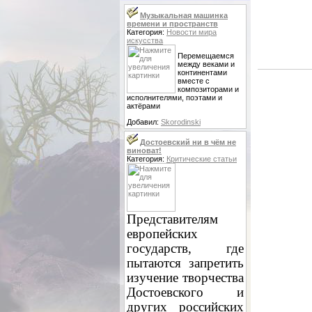
Музыкальная машинка
времени и пространств
Категория:
Новости мира
искусства
Перемещаемся
между веками и
континентами
вместе с
композиторами и
исполнителями, поэтами и
актёрами
Добавил:
Skorodinski
Достоевский ни в чём не
виноват!
Категория:
Критические статьи
Представителям
европейских
государств, где
пытаются запретить
изучение творчества
Достоевского и
других российских