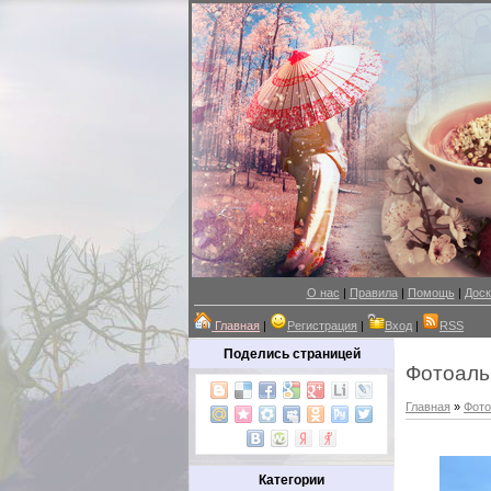
О нас
|
Правила
|
Помощь
|
Доск
Главная
|
Регистрация
|
Вход
|
RSS
Поделись страницей
Фотоал
Главная
»
Фот
Категории