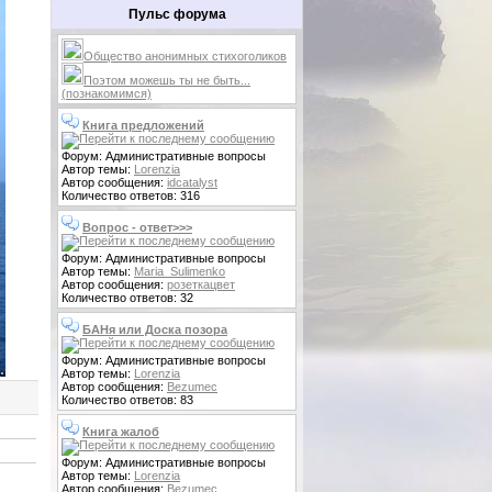
Пульс форума
Общество анонимных стихоголиков
Поэтом можешь ты не быть...
(познакомимся)
Книга предложений
Форум: Административные вопросы
Автор темы:
Lorenzia
Автор сообщения:
idcatalyst
Количество ответов: 316
Вопрос - ответ>>>
Форум: Административные вопросы
Автор темы:
Maria_Sulimenko
Автор сообщения:
розеткацвет
Количество ответов: 32
БАНя или Доска позора
Форум: Административные вопросы
Автор темы:
Lorenzia
Автор сообщения:
Bezumec
Количество ответов: 83
Книга жалоб
Форум: Административные вопросы
Автор темы:
Lorenzia
Автор сообщения:
Bezumec