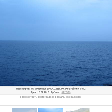
Просмотров
: 477 |
Размеры
: 1500x1125px/99.2Kb |
Рейтинг
: 5.0/2
Дата
: 18.02.2013 |
Добавил
:
АРИЭЛЬ
Просмотреть фотографию в реальном размере