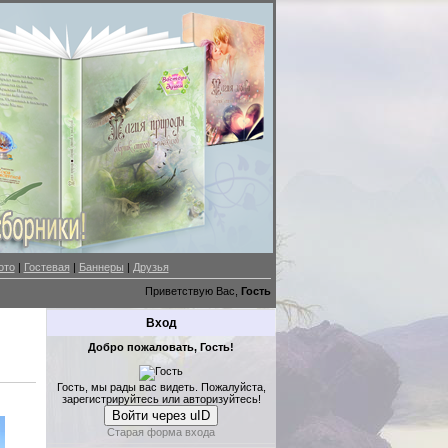
ото
|
Гостевая
|
Баннеры
|
Друзья
Приветствую Вас,
Гость
Вход
Добро пожаловать, Гость!
Гость, мы рады вас видеть. Пожалуйста,
зарегистрируйтесь или авторизуйтесь!
Войти через uID
Старая форма входа