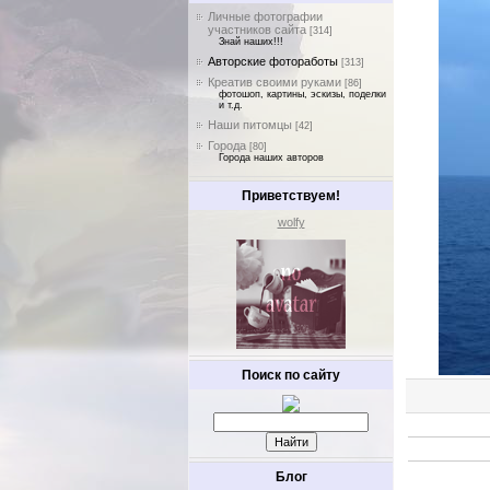
Личные фотографии
участников сайта
[314]
Знай наших!!!
Авторские фотоработы
[313]
Креатив своими руками
[86]
фотошоп, картины, эскизы, поделки
и т.д.
Наши питомцы
[42]
Города
[80]
Города наших авторов
Приветствуем!
wolfy
Поиск по сайту
Блог