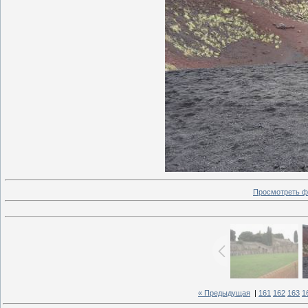
Просмотреть ф
« Предыдущая
|
161
162
163
1