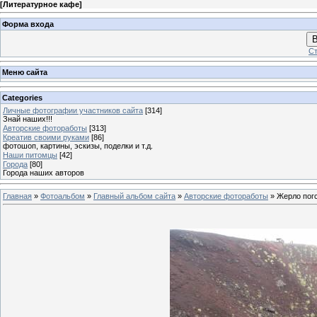
[
Литературное кафе
]
Форма входа
В
Ст
Меню сайта
Categories
Личные фотографии участников сайта
[314]
Знай наших!!!
Авторские фотоработы
[313]
Креатив своими руками
[86]
фотошоп, картины, эскизы, поделки и т.д.
Наши питомцы
[42]
Города
[80]
Города наших авторов
Главная
»
Фотоальбом
»
Главный альбом сайта
»
Авторские фотоработы
» Жерло пог