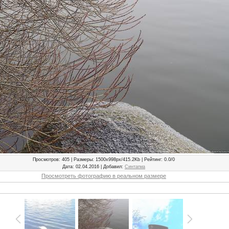
Просмотров
: 405 |
Размеры
: 1500x998px/415.2Kb |
Рейтинг
: 0.0/0
Дата
: 02.04.2016 |
Добавил
:
Синтагма
Просмотреть фотографию в реальном размере