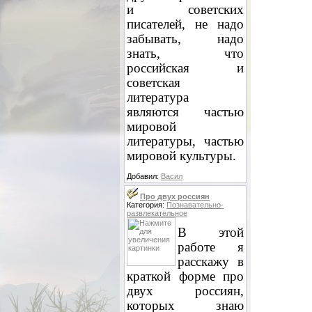
и советских
писателей, не надо
забывать, надо
знать, что
российская и
советская
литература
являются частью
мировой
литературы, частью
мировой культуры.
Добавил:
Васил
Про двух россиян
Категория:
Познавательно-
развлекательное
В этой
работе я
расскажу в
краткой форме про
двух россиян,
которых знаю