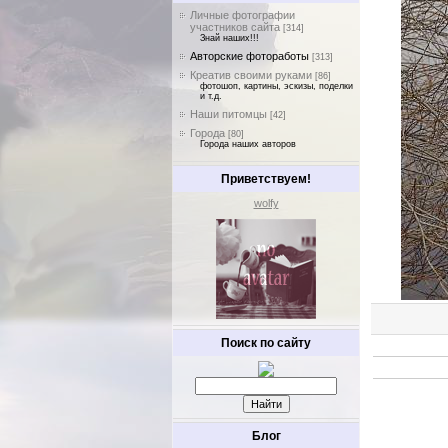
Личные фотографии
участников сайта
[314]
Знай наших!!!
Авторские фотоработы
[313]
Креатив своими руками
[86]
фотошоп, картины, эскизы, поделки
и т.д.
Наши питомцы
[42]
Города
[80]
Города наших авторов
Приветствуем!
wolfy
Поиск по сайту
Блог