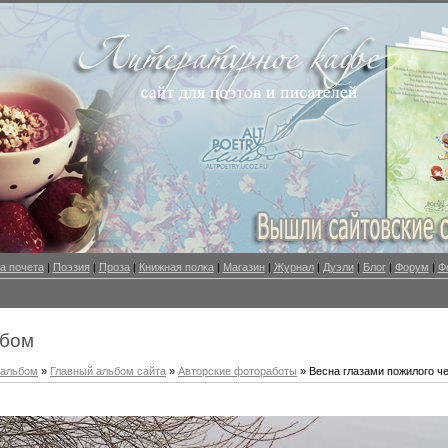
а почета
|
Поэзия
|
Проза
|
Книжная полка
|
Магазин
|
Журнал
|
Дуэли
|
Блог
|
Форум
|
Ф
ьбом
оальбом
»
Главный альбом сайта
»
Авторские фотоработы
» Весна глазами пожилого ч