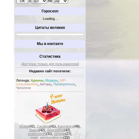
с
на
Гороскоп
Loading...
Цитаты великих
Мы в контакте
Статистика
Доступно только для пользователей
Недавно сайт посетили:
Легенда:
Админы
,
Модеры
,
VIP-
пользователи
,
Авторы
,
Проверенные
,
Читатели
Юлия
(42)
,
Сагайда
(41)
,
Kasmitsky
(49)
,
Statira
(42)
,
Statira0805
(42)
,
xvekredo95
(31)
,
rizhlejla
(27)
,
mark_aleksandrovskij
(22)