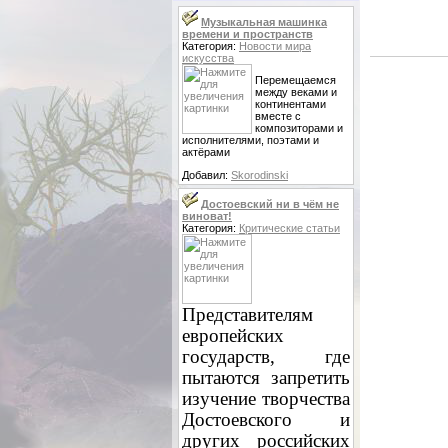
Музыкальная машинка
времени и пространств
Категория:
Новости мира
искусства
Перемещаемся
между веками и
континентами
вместе с
композиторами и
исполнителями, поэтами и
актёрами
Добавил:
Skorodinski
Достоевский ни в чём не
виноват!
Категория:
Критические статьи
Представителям
европейских
государств, где
пытаются запретить
изучение творчества
Достоевского и
других российских