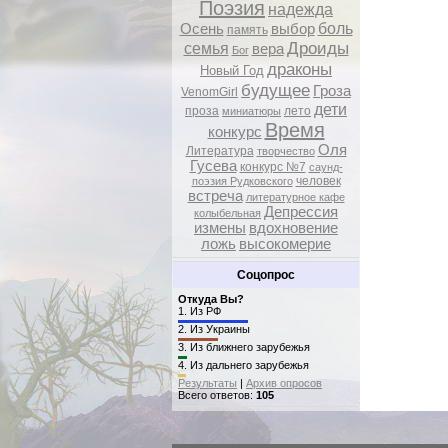
Поэзия
надежда
боль
Осень
выбор
память
Дроиды
семья
вера
Бог
драконы
Новый Год
будущее
Гроза
VenomGirl
дети
проза
лето
миниатюры
Время
конкурс
Оля
Литература
творчество
Гусева
конкурс №7
саунд-
человек
поэзия Рудковского
встреча
литературное кафе
Депрессия
колыбельная
измены
вдохновение
ложь
высокомерие
Соцопрос
Откуда Вы?
1.
Из РФ
2.
Из Украины
3.
Из ближнего зарубежья
4.
Из дальнего зарубежья
Результаты
|
Архив опросов
Всего ответов:
105