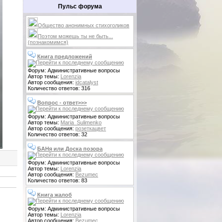
Пульс форума
Общество анонимных стихоголиков
Поэтом можешь ты не быть...
(познакомимся)
Книга предложений
Форум: Административные вопросы
Автор темы:
Lorenzia
Автор сообщения:
idcatalyst
Количество ответов: 316
Вопрос - ответ>>>
Форум: Административные вопросы
Автор темы:
Maria_Sulimenko
Автор сообщения:
розеткацвет
Количество ответов: 32
БАНя или Доска позора
Форум: Административные вопросы
Автор темы:
Lorenzia
Автор сообщения:
Bezumec
Количество ответов: 83
Книга жалоб
Форум: Административные вопросы
Автор темы:
Lorenzia
Автор сообщения:
Bezumec