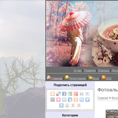
О нас
|
Правила
|
Помощь
|
Доск
Главная
|
Регистрация
|
Вход
|
RSS
Поделись страницей
Фотоал
Главная
»
Фот
Категории