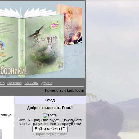
ото
|
Гостевая
|
Баннеры
|
Друзья
Приветствую Вас,
Гость
Вход
Добро пожаловать, Гость!
еловека
Гость, мы рады вас видеть. Пожалуйста,
зарегистрируйтесь или авторизуйтесь!
Войти через uID
Старая форма входа