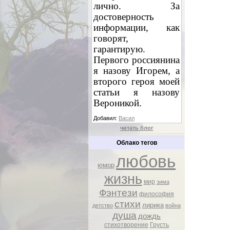
лично. За
достоверность
информации, как
говорят,
гарантирую.
Первого россиянина
я назову Игорем, а
второго героя моей
статьи я назову
Вероникой.
Добавил:
Васил
читать блог
Облако тегов
любовь
юмор
жизнь
мир
зима
Фэнтези
философия
стихи
лирика
детство
война
душа
дождь
стихотворение
Грусть