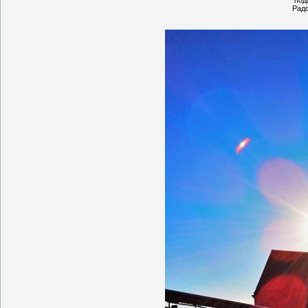
под
Радо