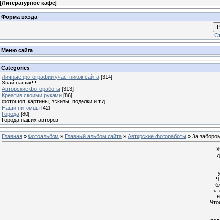
[
Литературное кафе
]
Форма входа
В
Ст
Меню сайта
Categories
Личные фотографии участников сайта
[314]
Знай наших!!!
Авторские фотоработы
[313]
Креатив своими руками
[86]
фотошоп, картины, эскизы, поделки и т.д.
Наши питомцы
[42]
Города
[80]
Города наших авторов
Главная
»
Фотоальбом
»
Главный альбом сайта
»
Авторские фотоработы
» За заборо
Ж
д
Ч
б
чт
н
Что