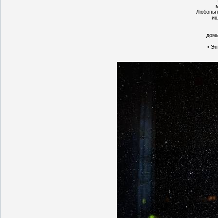
Любопыт
ищ
домы
• Э