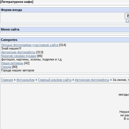
[
Литературное кафе
]
Форма входа
В
Ст
Меню сайта
Categories
Личные фотографии участников сайта
[314]
Знай наших!!!
Авторские фотоработы
[313]
Креатив своими руками
[86]
фотошоп, картины, эскизы, поделки и т.д.
Наши питомцы
[42]
Города
[80]
Города наших авторов
Главная
»
Фотоальбом
»
Главный альбом сайта
»
Авторские фотоработы
» За окном, 
звезды
Нераз
не ра
В с