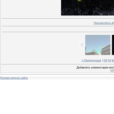
Просмотреть ф
« Предыдущая
|
58
59
6
Добавлять комментарии могу
[
Р
Полная версия сайта