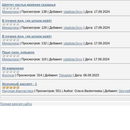
Шепчут листья древние сказанья
Миниатюра
|
Просмотров:
138
|
Добавил:
vladislav3vvv
|
Дата:
17.09.2024
В пучине вод, где шторм ревёт
Миниатюра
|
Просмотров:
126
|
Добавил:
vladislav3vvv
|
Дата:
17.09.2024
В пучине вод, где шторм ревёт
Миниатюра
|
Просмотров:
132
|
Добавил:
vladislav3vvv
|
Дата:
17.09.2024
Прыг-скок, кувырок
Миниатюра
|
Просмотров:
119
|
Добавил:
vladislav3vvv
|
Дата:
17.09.2024
34 измерения
Фэнтези
|
Просмотров:
314
|
Добавил:
Tekadote
|
Дата:
06.09.2023
Холодный рассвет - 1
Научная фантастика
|
Просмотров:
551
|
Author:
Ольга Валентеева
|
Добавил:
Storytel
Полная версия сайта