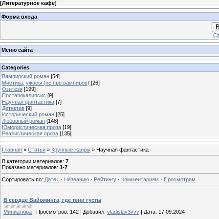
[
Литературное кафе
]
Форма входа
В
Ст
Меню сайта
Categories
Вампирский роман
[54]
Мистика, ужасы (не про вампиров)
[26]
Фэнтези
[199]
Постапокалипсис
[9]
Научная фантастика
[7]
Детектив
[9]
Исторический роман
[25]
Любовный роман
[148]
Юмористическая проза
[19]
Реалистическая проза
[135]
Главная
»
Статьи
»
Крупные жанры
» Научная фантастика
В категории материалов
:
7
Показано материалов
:
1-7
Сортировать по
:
Дате
·
Названию
·
Рейтингу
·
Комментариям
·
Просмотрам
В сердце Вайоминга, где тени густы
Миниатюра
|
Просмотров:
142
|
Добавил:
vladislav3vvv
|
Дата:
17.09.2024