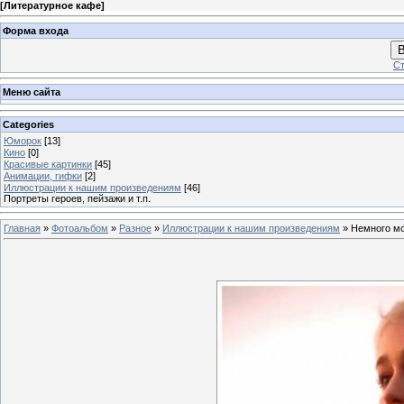
[
Литературное кафе
]
Форма входа
В
Ст
Меню сайта
Categories
Юморок
[13]
Кино
[0]
Красивые картинки
[45]
Анимации, гифки
[2]
Иллюстрации к нашим произведениям
[46]
Портреты героев, пейзажи и т.п.
Главная
»
Фотоальбом
»
Разное
»
Иллюстрации к нашим произведениям
» Немного мо