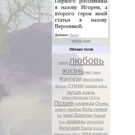
Первого россиянина
я назову Игорем, а
второго героя моей
статьи я назову
Вероникой.
Добавил:
Васил
читать блог
Облако тегов
любовь
юмор
жизнь
мир
зима
Фэнтези
философия
стихи
лирика
детство
война
душа
дождь
стихотворение
Грусть
Поэзия
надежда
Осень
боль
семья
выбор
память
Дроиды
вера
Новый
Бог
драконы
Год
VenomGirl
будущее
Гроза
проза
дети
конкурс
лето
миниатюры