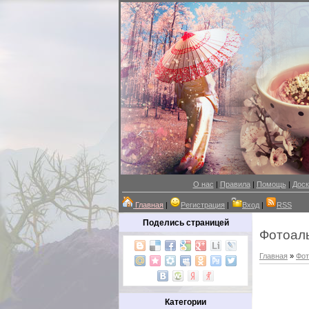
О нас
|
Правила
|
Помощь
|
Доск
Главная
|
Регистрация
|
Вход
|
RSS
Поделись страницей
Фотоал
Главная
»
Фот
Категории