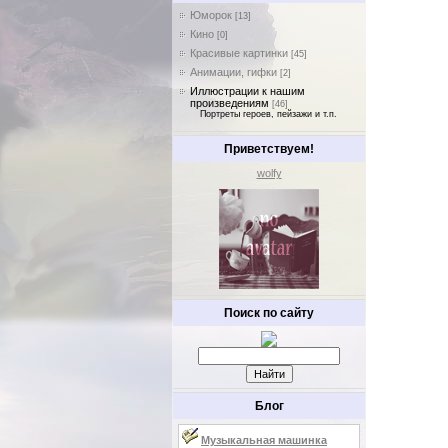
Юморок
[13]
Кино
[0]
Красивые картинки
[45]
Анимации, гифки
[2]
Иллюстрации к нашим
произведениям
[46]
Портреты героев, пейзажи и т.п.
Приветствуем!
wolfy
Поиск по сайту
Блог
Музыкальная машинка