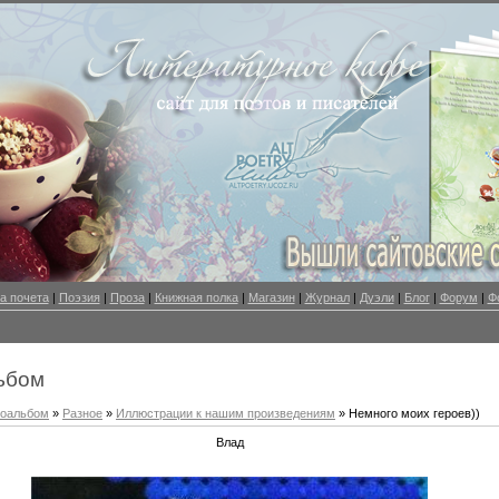
а почета
|
Поэзия
|
Проза
|
Книжная полка
|
Магазин
|
Журнал
|
Дуэли
|
Блог
|
Форум
|
Ф
ьбом
оальбом
»
Разное
»
Иллюстрации к нашим произведениям
» Немного моих героев))
Влад