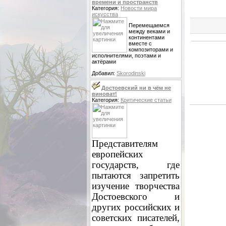
времени и пространств
Категория:
Новости мира
искусства
Перемещаемся
между веками и
континентами
вместе с
композиторами и
исполнителями, поэтами и
актёрами
Добавил:
Skorodinski
Достоевский ни в чём не
виноват!
Категория:
Критические статьи
Представителям
европейских
государств, где
пытаются запретить
изучение творчества
Достоевского и
других российских и
советских писателей,