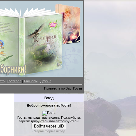
ото
|
Гостевая
|
Баннеры
|
Друзья
Приветствую Вас,
Гость
Вход
Добро пожаловать, Гость!
Гость, мы рады вас видеть. Пожалуйста,
зарегистрируйтесь или авторизуйтесь!
Войти через uID
Старая форма входа