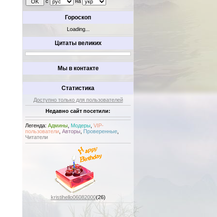
с
на
Гороскоп
Loading...
Цитаты великих
Мы в контакте
Статистика
Доступно только для пользователей
Недавно сайт посетили:
Легенда:
Админы
,
Модеры
,
VIP-
пользователи
,
Авторы
,
Проверенные
,
Читатели
kristihello06082000
(26)