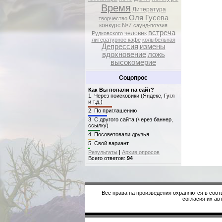
Время
Литература
Оля Гусева
творчество
конкурс №7
саунд-поэзия
встреча
человек
Рудковского
литературное кафе
колыбельная
Депрессия
измены
вдохновение
ложь
высокомерие
Соцопрос
Как Вы попали на сайт?
1.
Через поисковики (Яндекс, Гугл
и т.д.)
2.
По приглашению
3.
С другого сайта (через баннер,
ссылку)
4.
Посоветовали друзья
5.
Свой вариант
Результаты
|
Архив опросов
Всего ответов:
94
Все права на произведения охраняются в соот
согласия их авт