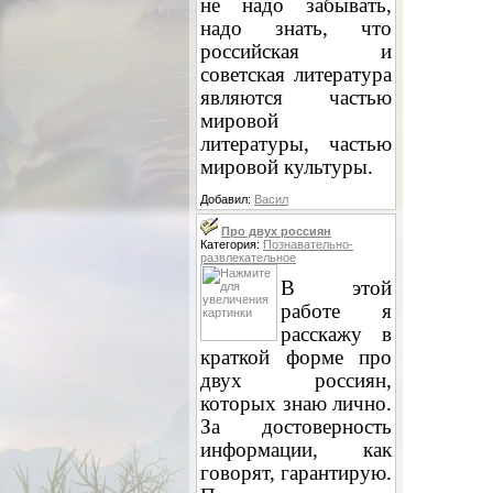
не надо забывать,
надо знать, что
российская и
советская литература
являются частью
мировой
литературы, частью
мировой культуры.
Добавил:
Васил
Про двух россиян
Категория:
Познавательно-
развлекательное
В этой
работе я
расскажу в
краткой форме про
двух россиян,
которых знаю лично.
За достоверность
информации, как
говорят, гарантирую.