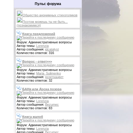
Пульс форума
Общество анонимных стихоголиков
Поэтом можешь ты не быть...
(познакомимся)
Книга предложений
Форум: Административные вопросы
Автор темы:
Lorenzia
Автор сообщения:
idcatalyst
Количество ответов: 316
Вопрос - ответ>>>
Форум: Административные вопросы
Автор темы:
Maria_Sulimenko
Автор сообщения:
розеткацвет
Количество ответов: 32
БАНя или Доска позора
Форум: Административные вопросы
Автор темы:
Lorenzia
Автор сообщения:
Bezumec
Количество ответов: 83
Книга жалоб
Форум: Административные вопросы
Автор темы:
Lorenzia
Автор сообщения:
Bezumec