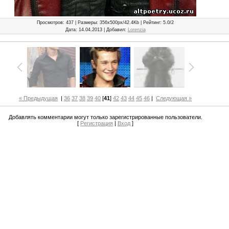
Просмотров
: 437 |
Размеры
: 356x500px/42.4Kb |
Рейтинг
: 5.0/2
Дата
: 14.04.2013 |
Добавил
:
Lorenzia
« Предыдущая
|
36
37
38
39
40
[
41
]
42
43
44
45
46
|
Следующая »
Добавлять комментарии могут только зарегистрированные пользователи.
[
Регистрация
|
Вход
]