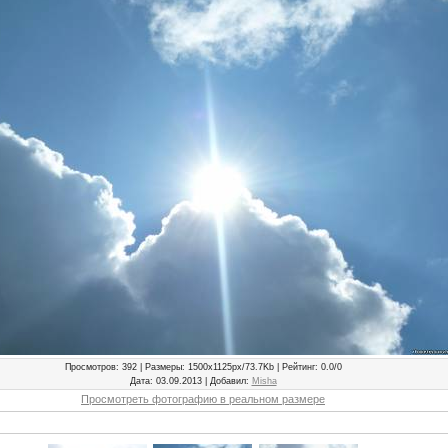
Просмотров
: 392 |
Размеры
: 1500x1125px/73.7Kb |
Рейтинг
: 0.0/0
Дата
: 03.09.2013 |
Добавил
:
Misha
Просмотреть фотографию в реальном размере