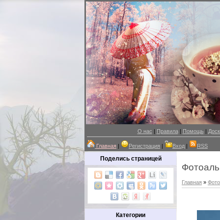
О нас
|
Правила
|
Помощь
|
Доск
Главная
|
Регистрация
|
Вход
|
RSS
Поделись страницей
Фотоал
Главная
»
Фот
Категории