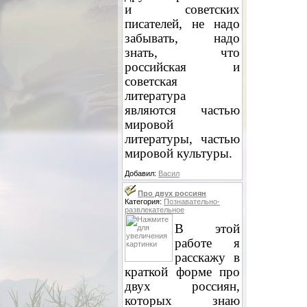
и советских
писателей, не надо
забывать, надо
знать, что
российская и
советская
литература
являются частью
мировой
литературы, частью
мировой культуры.
Добавил:
Васил
Про двух россиян
Категория:
Познавательно-
развлекательное
В этой
работе я
расскажу в
краткой форме про
двух россиян,
которых знаю