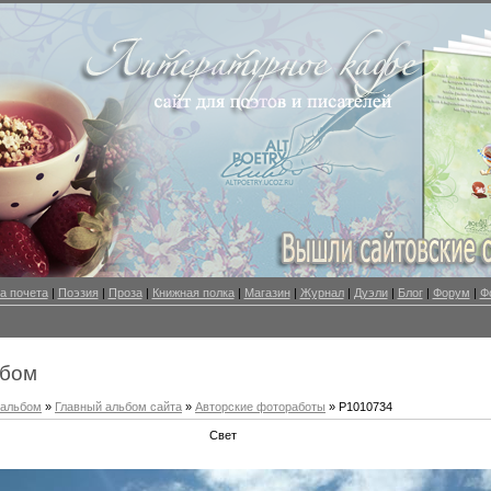
а почета
|
Поэзия
|
Проза
|
Книжная полка
|
Магазин
|
Журнал
|
Дуэли
|
Блог
|
Форум
|
Ф
ьбом
оальбом
»
Главный альбом сайта
»
Авторские фотоработы
» P1010734
Свет