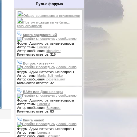
Пульс форума
Общество анонимных стихоголиков
Поэтом можешь ты не быть...
(познакомимся)
Книга предложений
Форум: Административные вопросы
Автор темы:
Lorenzia
Автор сообщения:
idcatalyst
Количество ответов: 316
Вопрос - ответ>>>
Форум: Административные вопросы
Автор темы:
Maria_Sulimenko
Автор сообщения:
розеткацвет
Количество ответов: 32
БАНя или Доска позора
Форум: Административные вопросы
Автор темы:
Lorenzia
Автор сообщения:
Bezumec
Количество ответов: 83
Книга жалоб
Форум: Административные вопросы
Автор темы:
Lorenzia
Автор сообщения:
Bezumec