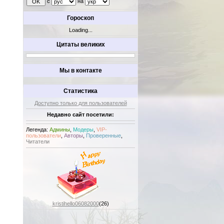
с
на
Гороскоп
Loading...
Цитаты великих
Мы в контакте
Статистика
Доступно только для пользователей
Недавно сайт посетили:
Легенда:
Админы
,
Модеры
,
VIP-
пользователи
,
Авторы
,
Проверенные
,
Читатели
kristihello06082000
(26)