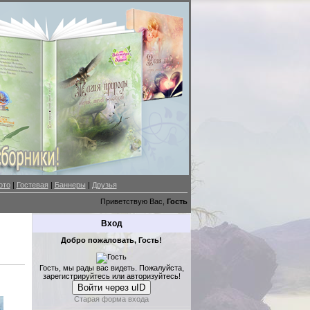
ото
|
Гостевая
|
Баннеры
|
Друзья
Приветствую Вас,
Гость
Вход
Добро пожаловать, Гость!
Гость, мы рады вас видеть. Пожалуйста,
зарегистрируйтесь или авторизуйтесь!
Войти через uID
Старая форма входа