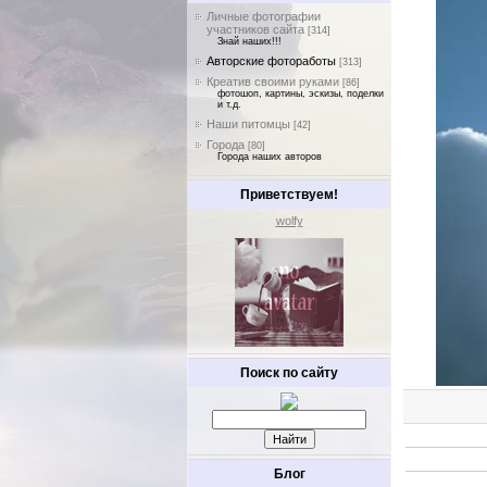
Личные фотографии
участников сайта
[314]
Знай наших!!!
Авторские фотоработы
[313]
Креатив своими руками
[86]
фотошоп, картины, эскизы, поделки
и т.д.
Наши питомцы
[42]
Города
[80]
Города наших авторов
Приветствуем!
wolfy
Поиск по сайту
Блог