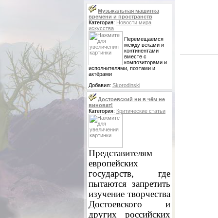
Музыкальная машинка
времени и пространств
Категория:
Новости мира
искусства
Перемещаемся
между веками и
континентами
вместе с
композиторами и
исполнителями, поэтами и
актёрами
Добавил:
Skorodinski
Достоевский ни в чём не
виноват!
Категория:
Критические статьи
Представителям
европейских
государств, где
пытаются запретить
изучение творчества
Достоевского и
других российских