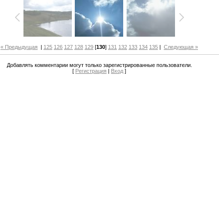
« Предыдущая
|
125
126
127
128
129
[
130
]
131
132
133
134
135
|
Следующая »
Добавлять комментарии могут только зарегистрированные пользователи.
[
Регистрация
|
Вход
]