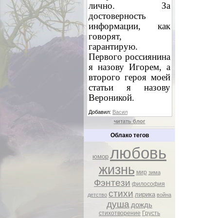
лично. За
достоверность
информации, как
говорят,
гарантирую.
Первого россиянина
я назову Игорем, а
второго героя моей
статьи я назову
Вероникой.
Добавил:
Васил
читать блог
Облако тегов
любовь
юмор
жизнь
мир
зима
Фэнтези
философия
стихи
лирика
детство
война
душа
дождь
стихотворение
Грусть