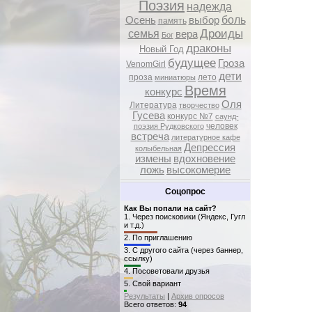
Поэзия
надежда
боль
Осень
выбор
память
Дроиды
семья
вера
Бог
драконы
Новый Год
будущее
Гроза
VenomGirl
дети
проза
лето
миниатюры
Время
конкурс
Оля
Литература
творчество
Гусева
конкурс №7
саунд-
человек
поэзия Рудковского
встреча
литературное кафе
Депрессия
колыбельная
измены
вдохновение
ложь
высокомерие
Соцопрос
Как Вы попали на сайт?
1.
Через поисковики (Яндекс, Гугл
и т.д.)
2.
По приглашению
3.
С другого сайта (через баннер,
ссылку)
4.
Посоветовали друзья
5.
Свой вариант
Результаты
|
Архив опросов
Всего ответов:
94