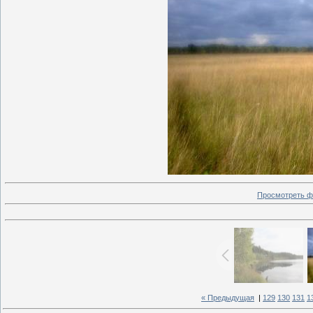
Просмотреть ф
« Предыдущая
|
129
130
131
1