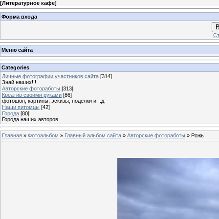
[
Литературное кафе
]
Форма входа
В
Ст
Меню сайта
Categories
Личные фотографии участников сайта
[314]
Знай наших!!!
Авторские фотоработы
[313]
Креатив своими руками
[86]
фотошоп, картины, эскизы, поделки и т.д.
Наши питомцы
[42]
Города
[80]
Города наших авторов
Главная
»
Фотоальбом
»
Главный альбом сайта
»
Авторские фотоработы
» Рожь