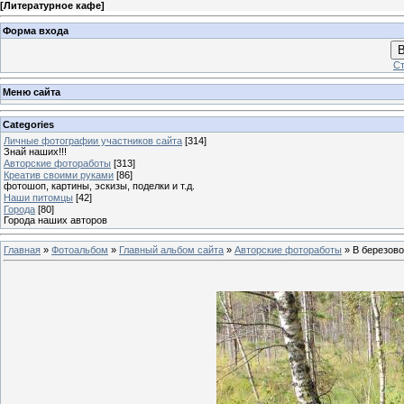
[
Литературное кафе
]
Форма входа
В
Ст
Меню сайта
Categories
Личные фотографии участников сайта
[314]
Знай наших!!!
Авторские фотоработы
[313]
Креатив своими руками
[86]
фотошоп, картины, эскизы, поделки и т.д.
Наши питомцы
[42]
Города
[80]
Города наших авторов
Главная
»
Фотоальбом
»
Главный альбом сайта
»
Авторские фотоработы
» В березов